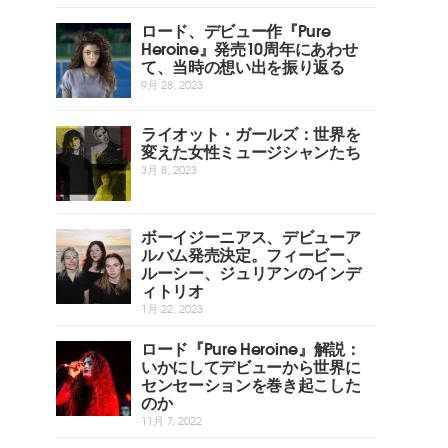
ロード、デビュー作『Pure
Heroine』発売10周年にあわせ
て、当時の想い出を振り返る
9月 28, 2023
ライオット・ガールズ：世界を
変えた女性ミュージシャンたち
3月 8, 2023
ボーイジーニアス、デビューア
ルバム発売決定。フィービー、
ルーシー、ジュリアンのインデ
ィトリオ
1月 22, 2023
ロード『Pure Heroine』解説：
いかにしてデビューから世界に
センセーションを巻き起こした
のか
11月 7, 2022