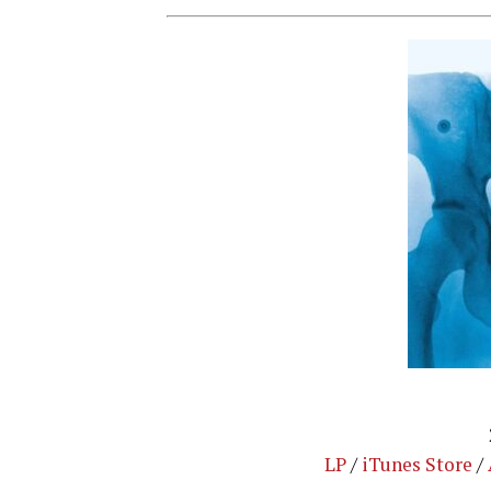
LP
/
iTunes Store
/