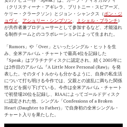
（クリスティーナ・アギレラ、ブリトニー・スピアーズ、
ケリー・クラークソン）とジョン・シャンクス（
ボン・ジ
ョヴィ
、
アシュリー・シンプソン
、
ミシェル・ブランチ
）
が共作者兼プロデューサーとして参加するなど、才能溢れ
る制作チームとのコラボレーションによって生まれた。
「Rumors」や「Over」といったシングル・ヒットを生
み、全米アルバム・チャートで最高4位を記録した
『Speak』はプラチナディスクに認定され、続く2005年に
は2作目のアルバム『A Little More Personal (Raw)』を発
表した。そのタイトルからも分かるように、自身の私生活
について打ち明ける今作では、父親との波乱に満ちた関係
性などを掘り下げている。今作は全米アルバム・チャート
で初登場20位を記録し、RIAAによってゴールドディスク
に認定された他、シングル「Confessions of a Broken
Heart (Daughter to Father)」で自身初の全米シングル・
チャート入りを果たした。