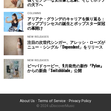
の天下へ
COLUMNS
アリアナ・グランデのキャリアを振り返る：
ポッププリンセスの誕生とポップスター栄冠
の幕開け
NEW RELEASES
注目の次世代シンガー、アレッシ・ローズが
ニュー・シングル「Dependent」をリリース
NEW RELEASES
ビーバドゥービー、9月発売の新作『Pylon』
からの新曲「Switchblade」公開
About Us
•
Terms of Service
•
Privacy Policy
© 2024 uDiscoverMusic