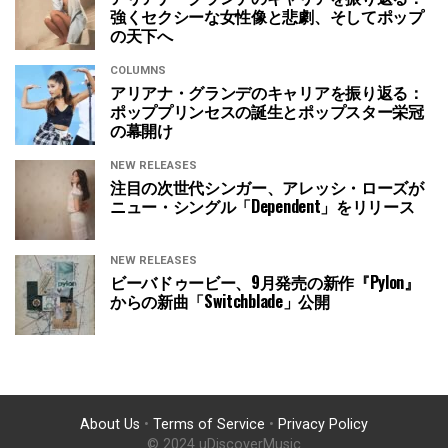
強くセクシーな女性像と悲劇、そしてポップ
の天下へ
COLUMNS
アリアナ・グランデのキャリアを振り返る：
ポッププリンセスの誕生とポップスター栄冠
の幕開け
NEW RELEASES
注目の次世代シンガー、アレッシ・ローズが
ニュー・シングル「Dependent」をリリース
NEW RELEASES
ビーバドゥービー、9月発売の新作『Pylon』
からの新曲「Switchblade」公開
About Us
•
Terms of Service
•
Privacy Policy
© 2024 uDiscoverMusic