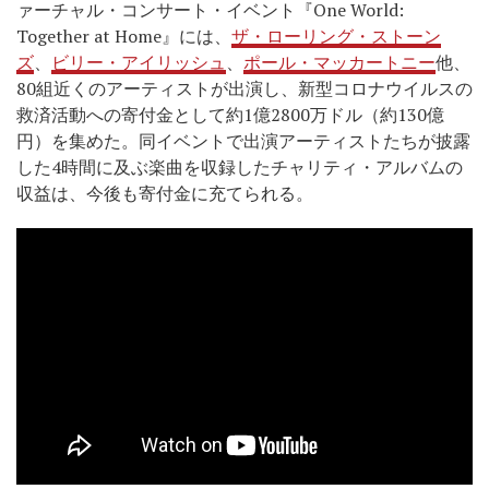
ァーチャル・コンサート・イベント『One World:
Together at Home』には、
ザ・ローリング・ストーン
ズ
、
ビリー・アイリッシュ
、
ポール・マッカートニー
他、
80組近くのアーティストが出演し、新型コロナウイルスの
救済活動への寄付金として約1億2800万ドル（約130億
円）を集めた。同イベントで出演アーティストたちが披露
した4時間に及ぶ楽曲を収録したチャリティ・アルバムの
収益は、今後も寄付金に充てられる。