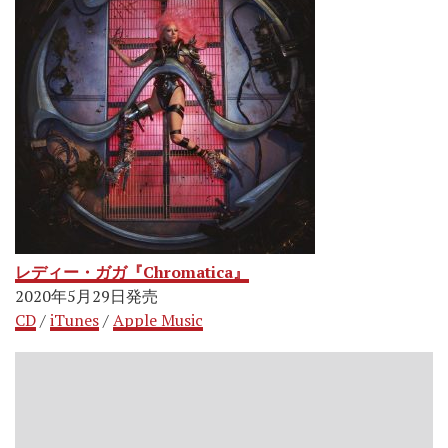
レディー・ガガ『Chromatica』
2020年5月29日発売
CD
/
iTunes
/
Apple Music