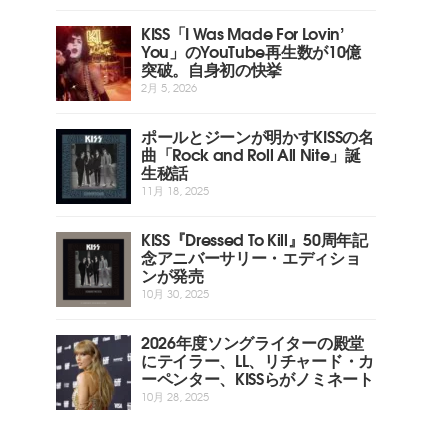
KISS「I Was Made For Lovin’
You」のYouTube再生数が10億
突破。自身初の快挙
2月 5, 2026
ポールとジーンが明かすKISSの名
曲「Rock and Roll All Nite」誕
生秘話
11月 18, 2025
KISS『Dressed To Kill』50周年記
念アニバーサリー・エディショ
ンが発売
10月 30, 2025
2026年度ソングライターの殿堂
にテイラー、LL、リチャード・カ
ーペンター、KISSらがノミネート
10月 28, 2025