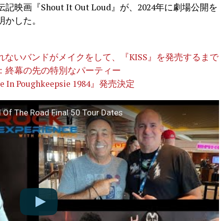
画『Shout It Out Loud』が、2024年に劇場公開を
と明かした。
ないバンドがメイクをして、『KISS』を発売するまで
レポ：終幕の先の特別なパーティー
 Poughkeepsie 1984』発売決定
 Of The Road Final 50 Tour Dates