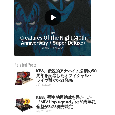
Related Posts
KISS、伝説的アナハイム公演の50
周年を記念したオフィシャル・
ライヴ盤が8/21発売
7月 4, 2026
KISSが歴史的再結成を果たした
『MTV Unplugged』の30周年記
念盤が6/26発売決定
6月 20, 2026