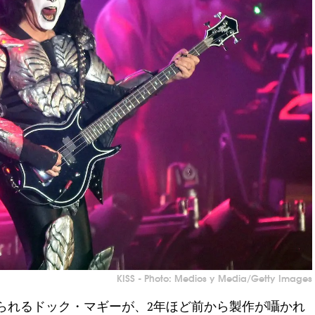
KISS - Photo: Medios y Media/Getty Images
知られるドック・マギーが、2年ほど前から製作が囁かれ