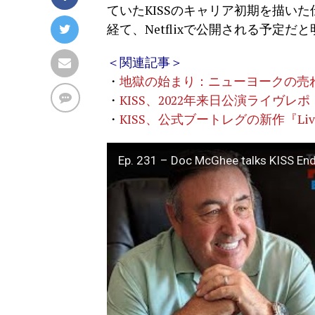
ていたKISSのキャリア初期を描いた伝記映
経て、Netflixで公開される予定だ
＜関連記事＞
・
地獄の始まり：ニューヨークの売れ
・
KISS、2022年来日公演ライヴ
・
KISS、公式ブートレグの新作『Live In
Ep. 231 – Doc McGhee talks KISS End