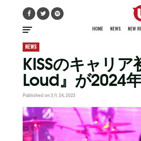
HOME
NEWS
NEW R
NEWS
KISSのキャリア初
Loud』が202
Published on
3月 24, 2023