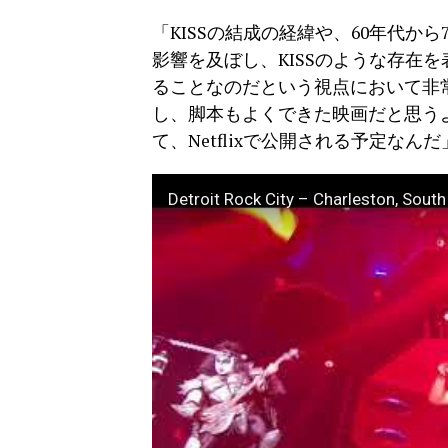
「KISSの結成の経緯や、60年代か
影響を及ぼし、KISSのような存在
ることなのだという視点において非
し、脚本もよくできた映画だと思うよ。
て、Netflixで公開される予定なんだ
Detroit Rock City – Charleston, South