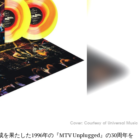
Cover: Courtesy of Universal Music
果たした1996年の『MTV Unplugged』の30周年を