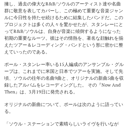
擁し、過去の偉大なR&B/ソウルのアーティスト達や名曲
群に敬意を表してカバーし、この極めて重要な音楽ジャン
ルに今日性を持たせ続けるために結集したバンドだ。この
プロジェクトは多くの人々を驚かせたが、スタンレーにと
ってR&B/ソウルは、自身が音楽に傾倒するようになった
初期の重要なルーツ。彼はその情熱を、著名な顔触れを揃
えたツアー＆レコーディング・バンドという形に密かに整
えていったのである。
ポール・スタンレー率いる15人編成のアンサンブル・グル
ープは、これまでに米国と日本でツアーを実施。そして先
頃、ソウルの往年の名曲9曲と、オリジナルの新曲5曲を収
録したアルバムをレコーディングした。 その『Now And
Then』は、3月19日に発売される。
オリジナルの新曲について、ポールは次のように語ってい
る。
「ソウル・ステーションで素晴らしいライヴを行いなが