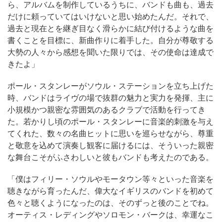
ら、アルバムを制作しているうちに、バンドも曲も、過去
だけに頼っていてはいけないと思い始めたんだ。それで、
過去と現在とを継ぎ目なく滑らかに結び付けるような曲を
書くことを目標に、新曲作りに着手した。自分が尊敬する
大勢の人々から感想を聞いた限りでは、その使命は達成で
きたよ」
ポール・スタンレーがソウル・ステーションを立ち上げた
時、バンドはライヴの場で抜群の魅力と実力を発揮、主に
小規模かつ親密な雰囲気のあるクラブで活動を行ってき
た。若かりし頃のポール・スタンレーに音楽的刺激を与え
てくれた、数々の名曲ヒットに思いを巡らせながら、尊重
と敬意を込めて演奏し観客に届けるには、そういった親密
な舞台こそがふさわしいと彼もバンドも考えたのである。
「僕はフィリー・ソウルやモータウン等々といった音楽を
聴きながら育ったんだ、偉大なイギリスのバンドを初めて
色々と聴くようになったのは、そのずっと後のことでね。
オーティス・レディングやソロモン・バークは、幸運なこ