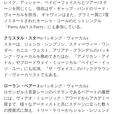
レイク、アッシャー、ベイビーフェイスらとツアー/ステ
ージを同じくし、現在はザ・ギャップ・バンドのリード・
ヴォーカルを担当。 ギャヴィンはまた、グラミー賞に7度
ノミネートされたキーシャ・コールのヒットシングル
「Party Ain’t A Party」にも参加している。
クリスタル・スター
(バッキング・ヴォーカル)
スターは、ジェシカ・シンプソン、スティーヴィー・ワン
ダー、カニエ・ウェスト、アリアナ・グランデらのバッキ
ング・ヴォーカルを務めてきたほか、『アメリカン・アイ
ドル』やブロードウェイ・ミュージカル『ベイビー・イッ
ツ・ユー』にも出演。『ザ・ヴォイス』のバックグラウン
ド・ヴォーカリストでもある。
ローラン・ベアート
(バッキング・ヴォーカル)
ロサンゼルス音楽シーンのベテランであるベアートの履歴
には、ヴィデオ・ミュージック・アワードからアカデミー
賞まで、様々なアーティストと共にステージに立った数々
の授賞式に加え、トリー・ケリーからジョン・レジェンド