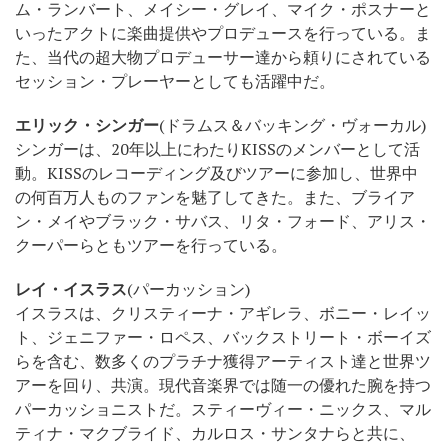
ム・ランバート、メイシー・グレイ、マイク・ポスナーと
いったアクトに楽曲提供やプロデュースを行っている。ま
た、当代の超大物プロデューサー達から頼りにされている
セッション・プレーヤーとしても活躍中だ。
エリック・シンガー
(ドラムス＆バッキング・ヴォーカル)
シンガーは、20年以上にわたりKISSのメンバーとして活
動。KISSのレコーディング及びツアーに参加し、世界中
の何百万人ものファンを魅了してきた。また、ブライア
ン・メイやブラック・サバス、リタ・フォード、アリス・
クーパーらともツアーを行っている。
レイ・イスラス
(パーカッション)
イスラスは、クリスティーナ・アギレラ、ボニー・レイッ
ト、ジェニファー・ロペス、バックストリート・ボーイズ
らを含む、数多くのプラチナ獲得アーティスト達と世界ツ
アーを回り、共演。現代音楽界では随一の優れた腕を持つ
パーカッショニストだ。スティーヴィー・ニックス、マル
ティナ・マクブライド、カルロス・サンタナらと共に、