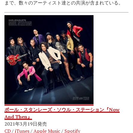
まで、数々のアーティスト達との共演が含まれている。
ポール・スタンレーズ・ソウル・ステーション『Now
And Then』
2021年3月19日発売
CD
/
iTunes
/
Apple Music
/
Spotify