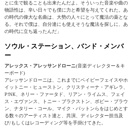
とに生で観ることも出来たんだよ。そういった音楽や曲の
物語性は、辛い日々でも僕に力と希望を与えてくれた。あ
の時代の偉大な名曲は、大勢の人々にとって魔法の薬とな
る。それで僕は、自分達にも使えそうな魔法を探しに、あ
の時代に立ち返ったんだ」
ソウル・ステーション、バンド・メンバ
ー
アレックス・アレッサンドローニ
(音楽ディレクター＆キ
ーボード)
アレッサンドローニは、これまでにベイビーフェイスやホ
イットニー・ヒューストン、クリスティーナ・アギレラ、
P!NK、ネリー・ファータド、リアン・ライムス、フェイ
ス・エヴァンス、トニー・ブラクストン、ボビー・ブラウ
ン、ナタリー・コール、マイク・パットンらをはじめとす
る数々のアーティスト達と、共演、ディレクター担当及
び/もしくはレコーディング等を手掛けてきた。