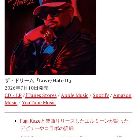
ザ・ドリーム『Love/Hate II』
2026年7月10日発売
CD・LP
/
iTunes Stores
/
Apple Music
/
Spotify
/
Amazon
Music
/
YouTube Music
Fujii Kazeと楽曲リリースしたエルミーンが語った
デビューやコラボの詳細