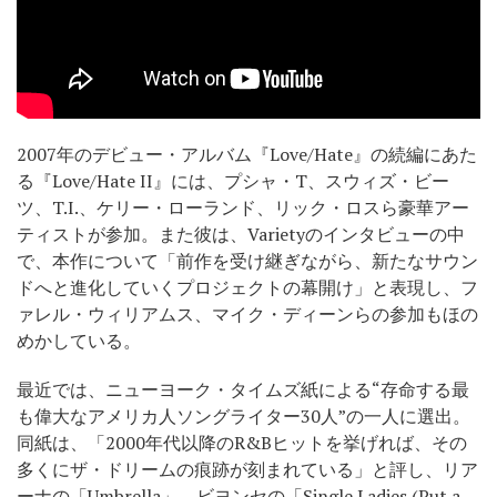
2007年のデビュー・アルバム『Love/Hate』の続編にあた
る『Love/Hate II』には、プシャ・T、スウィズ・ビー
ツ、T.I.、ケリー・ローランド、リック・ロスら豪華アー
ティストが参加。また彼は、Varietyのインタビューの中
で、本作について「前作を受け継ぎながら、新たなサウン
ドへと進化していくプロジェクトの幕開け」と表現し、フ
ァレル・ウィリアムス、マイク・ディーンらの参加もほの
めかしている。
最近では、ニューヨーク・タイムズ紙による“存命する最
も偉大なアメリカ人ソングライター30人”の一人に選出。
同紙は、「2000年代以降のR&Bヒットを挙げれば、その
多くにザ・ドリームの痕跡が刻まれている」と評し、リア
ーナの「Umbrella」、ビヨンセの「Single Ladies (Put a