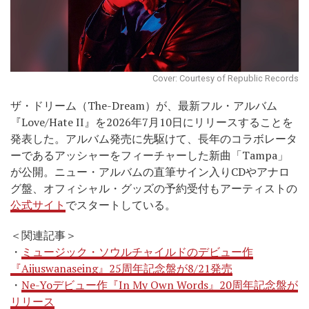
Cover: Courtesy of Republic Records
ザ・ドリーム（The-Dream）が、最新フル・アルバム
『Love/Hate II』を2026年7月10日にリリースすることを
発表した。アルバム発売に先駆けて、長年のコラボレータ
ーであるアッシャーをフィーチャーした新曲「Tampa」
が公開。ニュー・アルバムの直筆サイン入りCDやアナロ
グ盤、オフィシャル・グッズの予約受付もアーティストの
公式サイト
でスタートしている。
＜関連記事＞
・
ミュージック・ソウルチャイルドのデビュー作
『Aijuswanaseing』25周年記念盤が8/21発売
・
Ne-Yoデビュー作『In My Own Words』20周年記念盤が
リリース