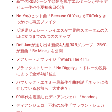
新世代R&Bシーンで頭角を現すエルミーンが語るデ
ビュー作や今夏初来日公演
Ne-Yoのヒット曲「Because Of You」がTikTokをき
っかけに再度ブレイク
反逆児ジェシー・レイエズが世界的スターダムの入
口に立つまでの8つのステップ
Def Jamが送り出す新鋭4人組R&Bグループ、2BYG
が新曲「Be Mine」を公開
メアリー・J. ブライジ『What’s The 411』
ブラックストリート「No Diggity」：ドレーの説得
によって全米4週1位曲
パブリック・エネミー最新作全曲解説「ネットに依
存しているお前ら、大丈夫？」
00年代を定義したディアンジェロ 『Voodoo』
ディアンジェロ、不朽の名作『ブラウン・シュガ
ー』