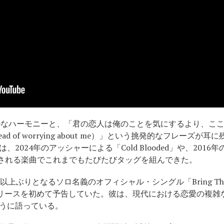
ルなハーモニーと、「君の恋人は俺のことを気にするより、ここにい
 be instead of worrying about me）」という挑発的なフレ
024年のアッシャーによる「Cold Blooded」や、2016年
ンに愛される楽曲でこれまでもたびたびタッグを組んできた。
上ぶりとなるソロ名義のオフィシャル・シングル「Bring Tha
II』のリリースを初めて予告していた。彼は、現代における恋愛の
うに語っている。