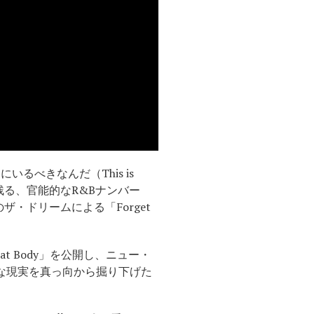
るべきなんだ（This is
ーズが耳に残る、官能的なR&Bナンバー
のザ・ドリームによる「Forget
t Body」を公開し、ニュー・
複雑な現実を真っ向から掘り下げた