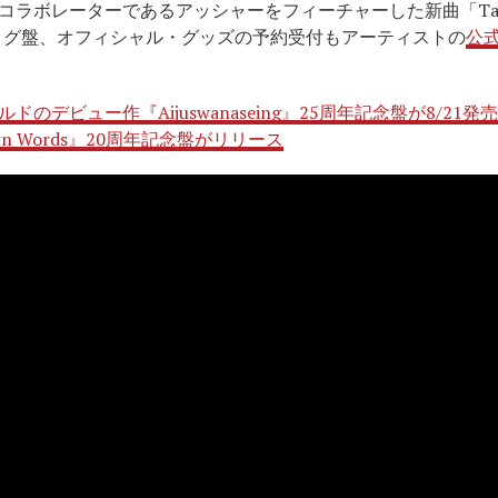
コラボレーターであるアッシャーをフィーチャーした新曲「Ta
ログ盤、オフィシャル・グッズの予約受付もアーティストの
公
デビュー作『Aijuswanaseing』25周年記念盤が8/21発売
Own Words』20周年記念盤がリリース