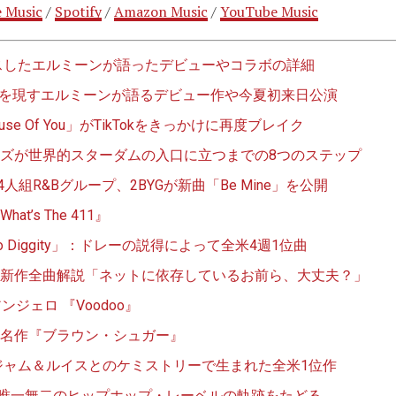
 Music
/
Spotify
/
Amazon Music
/
YouTube Music
曲リリースしたエルミーンが語ったデビューやコラボの詳細
角を現すエルミーンが語るデビュー作や今夏初来日公演
use Of You」がTikTokをきっかけに再度ブレイク
ズが世界的スターダムの入口に立つまでの8つのステップ
4人組R&Bグループ、2BYGが新曲「Be Mine」を公開
t’s The 411』
Diggity」：ドレーの説得によって全米4週1位曲
新作全曲解説「ネットに依存しているお前ら、大丈夫？」
ジェロ 『Voodoo』
名作『ブラウン・シュガー』
』：ジャム＆ルイスとのケミストリーで生まれた全米1位作
して唯一無二のヒップホップ・レーベルの軌跡をたどる