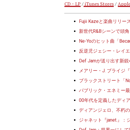
CD・LP
/
iTunes Stores
/
Apple
Fujii Kazeと楽
新世代R&Bシーンで頭
Ne-Yoのヒット曲「Beca
反逆児ジェシー・レイエ
Def Jamが送り出す新鋭
メアリー・J. ブライジ『Wha
ブラックストリート「No 
パブリック・エネミー最
00年代を定義したディアン
ディアンジェロ、不朽の
ジャネット『janet.
Def Jam：世界一に