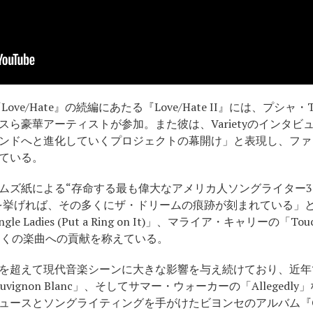
ove/Hate』の続編にあたる『Love/Hate II』には、プシャ
ら豪華アーティストが参加。また彼は、Varietyのインタ
ンドへと進化していくプロジェクトの幕開け」と表現し、ファ
ている。
ムズ紙による“存命する最も偉大なアメリカ人ソングライター3
ットを挙げれば、その多くにザ・ドリームの痕跡が刻まれている」
le Ladies (Put a Ring on It)」、マライア・キャリーの「T
多くの楽曲への貢献を称えている。
超えて現代音楽シーンに大きな影響を与え続けており、近年ではクリ
Sauvignon Blanc」、そしてサマー・ウォーカーの「Allege
ースとソングライティングを手がけたビヨンセのアルバム『Cowbo