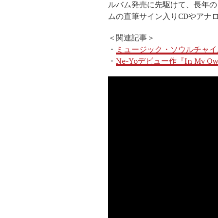
ルバム発売に先駆けて、長年の
ムの直筆サイン入りCDやアナ
＜関連記事＞
・
ミュージック・ソウルチャイルドの
・
Ne-Yoデビュー作『In My 