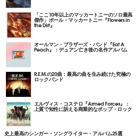
「ここ10年以上のマッカートニーのソロ最高
傑作」ポール・マッカートニー『Flowers in
the Dirt』
オールマン・ブラザーズ・バンド『Eat A
Peach』：デュアン亡き後の名作アルバム
R.E.M.の20曲：最高の曲を生み続けた究極の
ロックバンド
エルヴィス・コステロ『Armed Forces』：
上質で知性に訴える商業的なポップ・ロック
史上最高のシンガー・ソングライター・アルバム25選