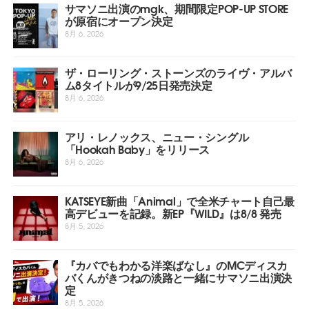
サマソニ出演のmgk、期間限定POP-UP STORE
が原宿にオープン決定
8月 6, 2026
ザ・ローリング・ストーンズのライヴ・アルバ
ム8タイトルが9/25日発売決定
8月 6, 2026
アリ・レノックス、ニュー・シングル
「Hookah Baby」をリリース
8月 6, 2026
KATSEYE新曲「Animal」で全米チャート自己最
高デビューを記録。新EP『WILD』は8/8 発売
8月 5, 2026
『カバでもわかる洋楽ばなし』のMCディスカ
バくんがきつねの淡路と一緒にサマソニ出演決
定
8月 5, 2026