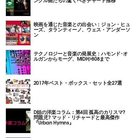
映画を通じた音楽との出会い：ジョン・ヒュ
ーズ、タランティーノ、ウェス・アンダーソ
ン
テクノロジーと音楽の発展史：ハモンド･オ
ルガンからモーグ、MIDIや808まで
2017年ベスト・ボックス・セット全27選
D姐の洋楽コラム：第4回 孤高のカリスマ?
問題児? マッド・リチャードと最高傑作
『Urban Hymns』