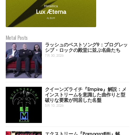
Metal Posts
ラッシュのベストソング9：プログレッ
シブ・ロックの殿堂に並ぶ名曲たち
7月 30, 2026
クイーンズライチ『Empire』解説：メ
インストリームを意識した曲作りと型
破りな要素が同居した名盤
5月 10, 2026
エクストリーム『Pornograffitti』解