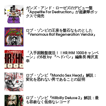
ガンズ・アンド・ローゼズのデビュー盤
『Appetite For Destruction』が超豪華ボッ
クスで発売
ロブ・ゾンビの王座を盤石なものとした
『Venomous Rat Regeneration Vendor』
「入手困難盤復活！！HR/HM 1000キャンペ
ーン」の5枚 by 『ヘドバン』編集長 梅沢直
幸
ロブ・ゾンビ『Mondo Sex Head』解説：
変化を恐れない男であることの証明
ロブ・ゾンビ『Hillbilly Deluxe 2』解説：最
も容赦なく低俗なレコード