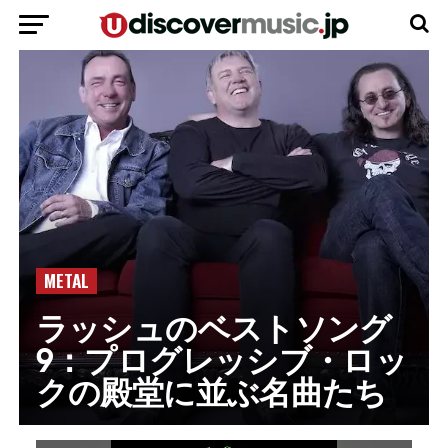
METAL
ラッシュのベストソング
9：プログレッシブ・ロッ
クの殿堂に並ぶ名曲たち