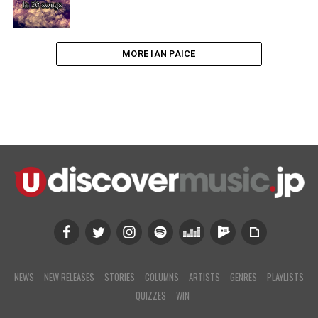
MORE IAN PAICE
NEWS
NEW RELEASES
STORIES
COLUMNS
ARTISTS
GENRES
PLAYLISTS
QUIZZES
WIN