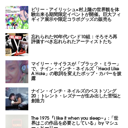
ビリー・アイリッシュ×村上隆の世界観を体
験出来る期間限定イベントが開催。巨大フィ
ギィア展示や限定コラボグッズの販売も
忘れられた90年代バンド10組：そろそろ再
評価すべき忘れられたアーティストたち
マイリー・サイラスが「ブラック・ミラー」
で、ナイン・インチ・ネイルズ「Head Like
A Hole」の歌詞を変えたポップ・カバーを披
露
ナイン・インチ・ネイルズのベストソング
20：トレント・レズナーが生み出した苦悩と
創造力
The 1975『i like it when you sleep~』:「世
界はこの作品を必要としている」by マシュ
ー・ヒーリー