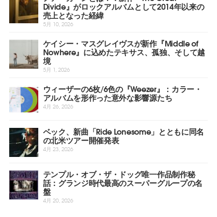
Divide』がロックアルバムとして2014年以来の
売上となった経緯
5月 10, 2026
ケイシー・マスグレイヴスが新作『Middle of
Nowhere』に込めたテキサス、孤独、そして越
境
5月 1, 2026
ウィーザーの6枚/6色の『Weezer』：カラー・
アルバムを形作った意外な影響源たち
4月 26, 2026
ベック、新曲「Ride Lonesome」とともに同名
の北米ツアー開催発表
4月 23, 2026
テンプル・オブ・ザ・ドッグ唯一作品制作秘
話：グランジ時代最高のスーパーグループの名
盤
4月 20, 2026