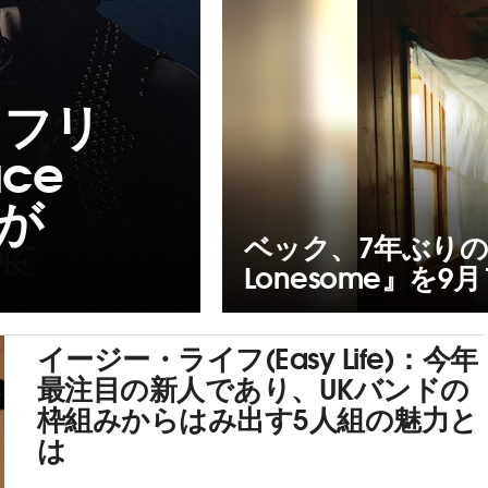
・フリ
ce
』が
ベック、7年ぶりの
Lonesome』を
イージー・ライフ(Easy Life)：今年
最注目の新人であり、UKバンドの
枠組みからはみ出す5人組の魅力と
は