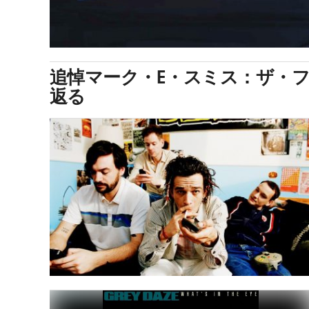
追悼マーク・E・スミス：ザ・
返る