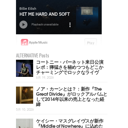
ALTERNATIVE Posts
コートニー・バーネット来日公演
レポ：獰猛さを秘めつつもどこか
チャーミングでロックなライヴ
6月 19, 2026
ノア・カーンとは？：新作『The
Great Divide』がロックアルバムと
して2014年以来の売上となった経
緯
5月 10, 2026
ケイシー・マスグレイヴスが新作
『Middle of Nowhere』に込めた