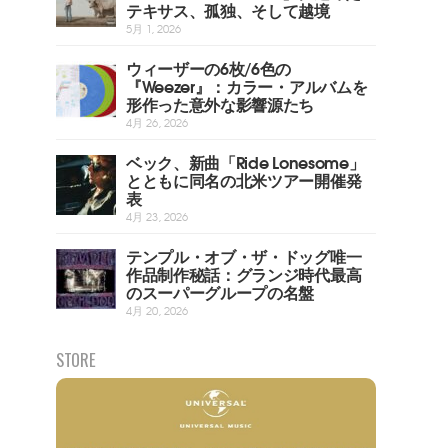
テキサス、孤独、そして越境
5月 1, 2026
ウィーザーの6枚/6色の
『Weezer』：カラー・アルバムを
形作った意外な影響源たち
4月 26, 2026
ベック、新曲「Ride Lonesome」
とともに同名の北米ツアー開催発
表
4月 23, 2026
テンプル・オブ・ザ・ドッグ唯一
作品制作秘話：グランジ時代最高
のスーパーグループの名盤
4月 20, 2026
STORE