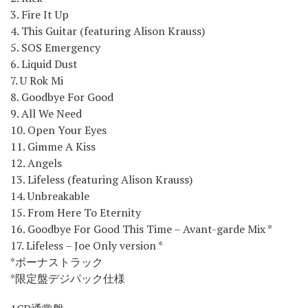
3. Fire It Up
4. This Guitar (featuring Alison Krauss)
5. SOS Emergency
6. Liquid Dust
7. U Rok Mi
8. Goodbye For Good
9. All We Need
10. Open Your Eyes
11. Gimme A Kiss
12. Angels
13. Lifeless (featuring Alison Krauss)
14. Unbreakable
15. From Here To Eternity
16. Goodbye For Good This Time – Avant-garde Mix *
17. Lifeless – Joe Only version *
*ボーナストラック
*限定盤デジパック仕様