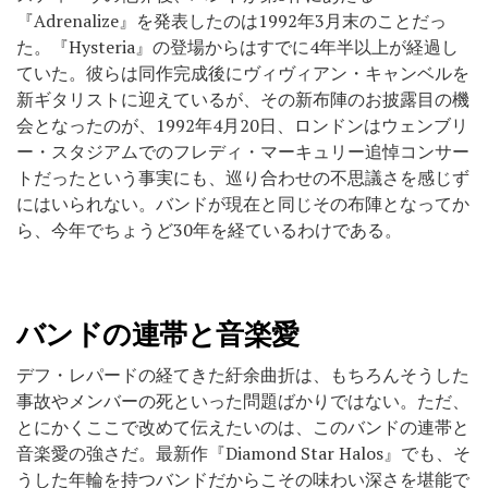
『Adrenalize』を発表したのは1992年3月末のことだっ
た。『Hysteria』の登場からはすでに4年半以上が経過し
ていた。彼らは同作完成後にヴィヴィアン・キャンベルを
新ギタリストに迎えているが、その新布陣のお披露目の機
会となったのが、1992年4月20日、ロンドンはウェンブリ
ー・スタジアムでのフレディ・マーキュリー追悼コンサー
トだったという事実にも、巡り合わせの不思議さを感じず
にはいられない。バンドが現在と同じその布陣となってか
ら、今年でちょうど30年を経ているわけである。
バンドの連帯と音楽愛
デフ・レパードの経てきた紆余曲折は、もちろんそうした
事故やメンバーの死といった問題ばかりではない。ただ、
とにかくここで改めて伝えたいのは、このバンドの連帯と
音楽愛の強さだ。最新作『Diamond Star Halos』でも、そ
うした年輪を持つバンドだからこその味わい深さを堪能で