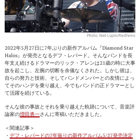
Photo: Neil Lupin/Redferns
2022年5月27日に7年ぶりの新作アルバム『Diamond Star
Halos』が発売となるデフ・レパード。そんなバンドを長
年支え続けるドラマーのリック・アレンは21歳の時に大事
故を起こし、左腕の切断を余儀なくされた。しかし彼は、
自らの努力と技術、そしてバンドメンバーとの友情によっ
てそのハンデを乗り越え、今でもバンドの正ドラマーとし
て活躍を続けている。
そんな彼の事故とそれを乗り越えた軌跡について、音楽評
論家の
増田勇一
さんに寄稿いただきました。
＜関連記事＞
・
デフ・レパードの7年振りの新作アルバム5/27発売決定