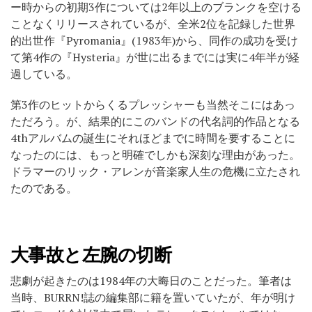
ー時からの初期3作については2年以上のブランクを空ける
ことなくリリースされているが、全米2位を記録した世界
的出世作『Pyromania』(1983年)から、同作の成功を受け
て第4作の『Hysteria』が世に出るまでには実に4年半が経
過している。
第3作のヒットからくるプレッシャーも当然そこにはあっ
ただろう。が、結果的にこのバンドの代名詞的作品となる
4thアルバムの誕生にそれほどまでに時間を要することに
なったのには、もっと明確でしかも深刻な理由があった。
ドラマーのリック・アレンが音楽家人生の危機に立たされ
たのである。
大事故と左腕の切断
悲劇が起きたのは1984年の大晦日のことだった。筆者は
当時、BURRN!誌の編集部に籍を置いていたが、年が明け