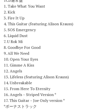
1CD通常盤
1. Take What You Want
2. Kick
3. Fire It Up
4. This Guitar (featuring Alison Krauss)
5. SOS Emergency
6. Liquid Dust
7. U Rok Mi
8. Goodbye For Good
9. All We Need
10. Open Your Eyes
11. Gimme A Kiss
12. Angels
13. Lifeless (featuring Alison Krauss)
14. Unbreakable
15. From Here To Eternity
16. Angels – Striped Version *
17. This Guitar – Joe Only version *
*ボーナストラック