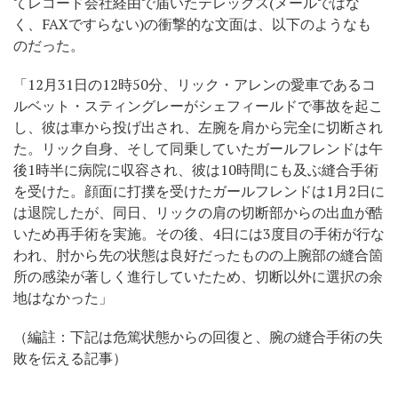
てレコード会社経由で届いたテレックス(メールではな
く、FAXですらない)の衝撃的な文面は、以下のようなも
のだった。
「12月31日の12時50分、リック・アレンの愛車であるコ
ルベット・スティングレーがシェフィールドで事故を起こ
し、彼は車から投げ出され、左腕を肩から完全に切断され
た。リック自身、そして同乗していたガールフレンドは午
後1時半に病院に収容され、彼は10時間にも及ぶ縫合手術
を受けた。顔面に打撲を受けたガールフレンドは1月2日に
は退院したが、同日、リックの肩の切断部からの出血が酷
いため再手術を実施。その後、4日には3度目の手術が行な
われ、肘から先の状態は良好だったものの上腕部の縫合箇
所の感染が著しく進行していたため、切断以外に選択の余
地はなかった」
（編註：下記は危篤状態からの回復と、腕の縫合手術の失
敗を伝える記事）