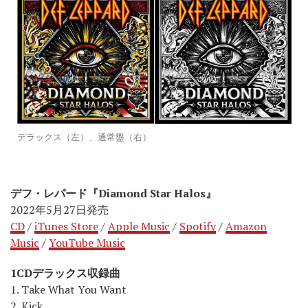
デラックス（左）、通常盤（右）
デフ・レパード『Diamond Star Halos』
2022年5月27日発売
CD
/
iTunes Store
/
Apple Music
/
Spotify
/
Amazon
Music
/
YouTube Music
1CDデラックス収録曲
1. Take What You Want
2. Kick