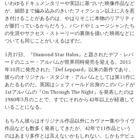
いわゆるドキュメンタリーや実話に基づいた映像作品など
が、細部まで編み込みのきいたフィクション以上に人を惹
き付けることがあるのは、やはりそこに本物のリアリティ
が脈打っているからだろう。バンドやミュージシャンたち
の生涯やサクセス・ストーリーの裏側を描いた映画などに
ついても同じことがいえるはずだ。
5月27日、『Diamond Star Halos』と題されたデフ・レパ
ードのニュー・アルバムが世界同時発売を迎える。2015
年10月に発売された『Def Leppard』以来の新作であり、
彼らのオリジナル・スタジオ・アルバムとしては第11作に
あたるものだ。英国はシェフィールド出身のこのバンドが
1stアルバムの『On Through The Night』を発表したのは
1980年3月のことで、すでにそれから42年以上が経過して
いることになる。
もちろん彼らはオリジナル作品以外にカヴァー集やライヴ
作品なども数多く発表してきたが、42年で11作品という
のはあまり多作とは言えないかもしれない。しかもデビュ