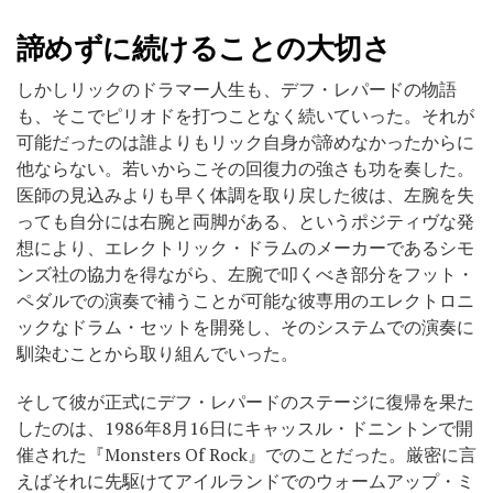
諦めずに続けることの大切さ
しかしリックのドラマー人生も、デフ・レパードの物語
も、そこでピリオドを打つことなく続いていった。それが
可能だったのは誰よりもリック自身が諦めなかったからに
他ならない。若いからこその回復力の強さも功を奏した。
医師の見込みよりも早く体調を取り戻した彼は、左腕を失
っても自分には右腕と両脚がある、というポジティヴな発
想により、エレクトリック・ドラムのメーカーであるシモ
ンズ社の協力を得ながら、左腕で叩くべき部分をフット・
ペダルでの演奏で補うことが可能な彼専用のエレクトロニ
ックなドラム・セットを開発し、そのシステムでの演奏に
馴染むことから取り組んでいった。
そして彼が正式にデフ・レパードのステージに復帰を果た
したのは、1986年8月16日にキャッスル・ドニントンで開
催された『Monsters Of Rock』でのことだった。厳密に言
えばそれに先駆けてアイルランドでのウォームアップ・ミ