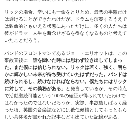
リックの場合、幸いにも一命をとりとめ、最悪の事態だけ
は避けることができたわけだが、ドラムを演奏するうえで
は致命的ともいえる状態にあっただけに、多くの人たちは
彼がドラマー人生を断念せざるを得なくなるものと考えて
いたことだろう。
バンドのフロントマンであるジョー・エリオットは、この
事故直後に
「話を聞いた時には思わず泣き出してしまっ
た。まだ僕には信じられない。リックは若く、強く、明ら
かに輝かしい未来が待ち受けていたはずだった。バンドは
続けられるし、続けなければならない。僕たちにはリック
に対して、その義務がある」
と発言しているが、その時点
で活動継続可能という100％の確証が得られていたわけで
はなかったのではないだろうか。実際、事故後しばらく経
った頃、英国の音楽誌などには後任候補としてもっともら
しい具体名が書かれた記事なども出ていた記憶がある。