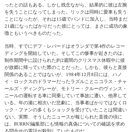
ったとの話もある。しかし残念ながら、結果的に彼は左腕
を失うことになってしまった。リックは同時に愛車も失う
ことになったが、それは15歳でバンドに加入し、当時まだ
21歳になったばかりだった彼にとっては、まさに成功の象
徴ともいうべきものだった。
当時、すでにデフ・レパードはオランダで第4作のレコー
ディングを開始していた。そしてこの惨事が起きたのは、
制作期間中に設けられた約2週間のクリスマス休暇中に彼
が故郷に帰っていた際のことだった。しかも、彼らと直接
関係のあることではないが、1984年12月8日には、ハノ
イ・ロックスのドラマーだったラズルことニコラス・チャ
ールズ・ディングレーが、モトリー・クルーのヴィンス・
ニールの運転する車に同乗していて事故に遭い、他界して
いる。年の瀬に相次いだ悲劇に、当事者ばかりではなくロ
ック・ファンの多くもショックを受けていたことは間違い
ない。実際、そうしたニュースが報じられた直後の頃に
は、BURRN!編集部にも情報の真偽についての確認を求め
る問合せの電話が殺到していたものだ。