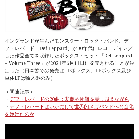
イングランドが生んだモンスター・ロック・バンド、デ
フ・レパード（Def Leppard）が00年代にレコーディング
した作品全てを収録したボックス・セット『Def Leppard
– Volume Three』が2021年6月11日に発売されることが決
定した（日本盤での発売はCDボックス。LPボックス及び
単体LPは輸入盤のみ）
＜関連記事＞
・
デフ・レパードの20曲：悲劇や困難を乗り越えながら
・
デフ・レパードはいかにして世界的メガバンドへと進化
を遂げたのか