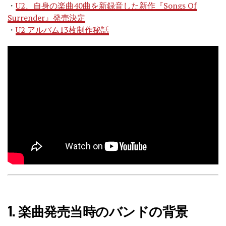
・
U2、自身の楽曲40曲を新録音した新作『Songs Of
Surrender』発売決定
・
U2 アルバム13枚制作秘話
1.
楽曲発売当時のバンドの背景