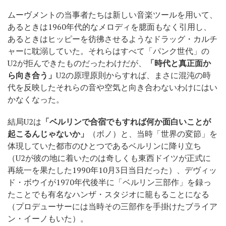
ムーヴメントの当事者たちは新しい音楽ツールを用いて、
あるときは1960年代的なメロディを臆面もなく引用し、
あるときはヒッピーを彷彿させるようなドラッグ・カルチ
ャーに耽溺していた。それらはすべて「パンク世代」の
U2が拒んできたものだったわけだが、
「時代と真正面か
ら向き合う」
U2の原理原則からすれば、まさに混沌の時
代を反映したそれらの音や空気と向き合わないわけにはい
かなくなった。
結局U2は
「ベルリンで合宿でもすれば何か面白いことが
起こるんじゃないか」
（ボノ）と、当時「世界の変節」を
体現していた都市のひとつであるベルリンに降り立ち
（U2が彼の地に着いたのは奇しくも東西ドイツが正式に
再統一を果たした1990年10月3日当日だった）、デヴィッ
ド・ボウイが1970年代後半に「ベルリン三部作」を録っ
たことでも有名なハンザ・スタジオに籠もることになる
（プロデューサーには当時その三部作を手掛けたブライア
ン・イーノもいた）。