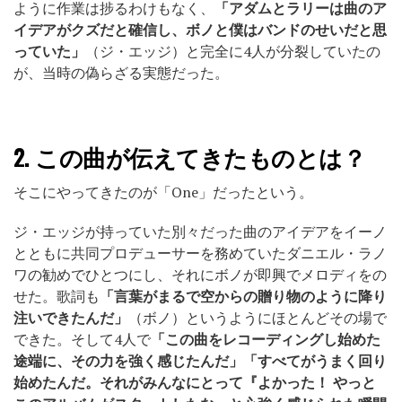
ように作業は捗るわけもなく、
「アダムとラリーは曲のア
イデアがクズだと確信し、ボノと僕はバンドのせいだと思
っていた」
（ジ・エッジ）と完全に4人が分裂していたの
が、当時の偽らざる実態だった。
2.
この曲が伝えてきたものとは？
そこにやってきたのが「One」だったという。
ジ・エッジが持っていた別々だった曲のアイデアをイーノ
とともに共同プロデューサーを務めていたダニエル・ラノ
ワの勧めでひとつにし、それにボノが即興でメロディをの
せた。歌詞も
「言葉がまるで空からの贈り物のように降り
注いできたんだ」
（ボノ）というようにほとんどその場で
できた。そして4人で
「この曲をレコーディングし始めた
途端に、その力を強く感じたんだ」「すべてがうまく回り
始めたんだ。それがみんなにとって『よかった！ やっと