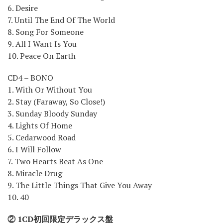
6. Desire
7. Until The End Of The World
8. Song For Someone
9. All I Want Is You
10. Peace On Earth
CD4 – BONO
1. With Or Without You
2. Stay (Faraway, So Close!)
3. Sunday Bloody Sunday
4. Lights Of Home
5. Cedarwood Road
6. I Will Follow
7. Two Hearts Beat As One
8. Miracle Drug
9. The Little Things That Give You Away
10. 40
② 1CD初回限定デラックス盤