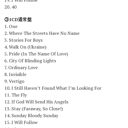
20. 40
③1CD通常盤
1. One
2. Where The Streets Have No Name
3. Stories For Boys
4. Walk On (Ukraine)
5. Pride (In The Name Of Love)
6. City Of Blinding Lights
7. Ordinary Love
8. Invisible
9. Vertigo
10. I Still Haven’t Found What I’m Looking For
11. The Fly
12. If God Will Send His Angels
13. Stay (Faraway, So Close!)
14. Sunday Bloody Sunday
15. I Will Follow