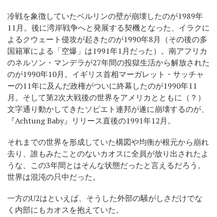
冷戦を象徴していたベルリンの壁が崩壊したのが1989年
11月。後に湾岸戦争へと発展する契機となった、イラクに
よるクウェート侵攻が起きたのが1990年8月（その後の多
国籍軍による「空爆」は1991年1月だった）。南アフリカ
のネルソン・マンデラが27年間の投獄生活から解放された
のが1990年10月。イギリス首相マーガレット・サッチャ
ーの11年に及んだ政権がついに終幕したのが1990年11
月。そして第2次大戦後の世界をアメリカとともに（？）
文字通り動かしてきたソビエト連邦が遂に崩壊するのが、
『Achtung Baby』リリース直後の1991年12月。
それまでの世界を形成していた構図や均衡が根元から崩れ
去り、誰もみたことのないカオスに全員が放り出されたよ
うな、この3年間とはそんな状態だったと言えるだろう。
世界は混沌の只中だった。
一方のU2はといえば、そうした外部の騒がしさだけでな
く内部にもカオスを抱えていた。