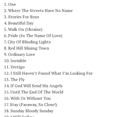
1. One
2. Where The Streets Have No Name
3. Stories For Boys
4. Beautiful Day
5. Walk On (Ukraine)
6. Pride (In The Name Of Love)
7. City Of Blinding Lights
8. Red Hill Mining Town
9. Ordinary Love
10. Invisible
11. Vertigo
12. I Still Haven’t Found What I’m Looking For
13. The Fly
14. If God Will Send His Angels
15. Until The End Of The World
16. With Or Without You
17. Stay (Faraway, So Close!)
18. Sunday Bloody Sunday
19. I Will Follow