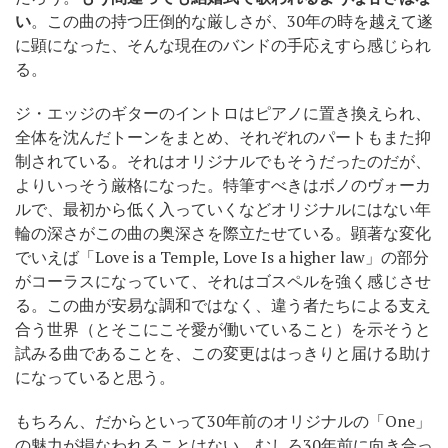
い
。この曲の持つ圧倒的な厳しさが、30年の時を越えて遂
に顕になった、そんな現在のバンドの手応えすら感じられ
る。
ジ・エッジのギターのイントロはピアノに置き換えられ、
全体を沈んだトーンをまとめ、それぞれのパートもまた抑
制されている。それはオリジナルでもそうだったのだが、
よりいっそう厳格になった。特筆すべきはボノのヴォーカ
ルで、最初から低く入っていくなどオリジナルにはない年
輪の深さがこの曲の奥深さを際立たせている。顕著な変化
でいえば「Love is a Temple, Love Is a higher law」の部分
がコーラスになっていて、それはゴスペルを強く感じさせ
る。この曲が安易な調和ではなく、違う者たちによる支え
合う世界（とそこにこそ愛が働いていること）を示そうと
試みる曲であることを、この変更ははっきりと届ける助け
になっていると思う。
もちろん、だからといって30年前のオリジナルの「One」
の魅力が損なわれることはない。むしろ30年前に向き合っ