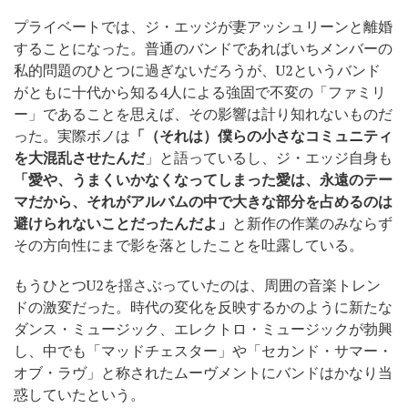
プライベートでは、ジ・エッジが妻アッシュリーンと離婚
することになった。普通のバンドであればいちメンバーの
私的問題のひとつに過ぎないだろうが、U2というバンド
がともに十代から知る4人による強固で不変の「ファミリ
ー」であることを思えば、その影響は計り知れないものだ
った。実際ボノは
「（それは）僕らの小さなコミュニティ
を大混乱させたんだ
」と語っているし、ジ・エッジ自身も
「愛や、うまくいかなくなってしまった愛は、永遠のテー
マだから、それがアルバムの中で大きな部分を占めるのは
避けられないことだったんだよ」
と新作の作業のみならず
その方向性にまで影を落としたことを吐露している。
もうひとつU2を揺さぶっていたのは、周囲の音楽トレン
ドの激変だった。時代の変化を反映するかのように新たな
ダンス・ミュージック、エレクトロ・ミュージックが勃興
し、中でも「マッドチェスター」や「セカンド・サマー・
オブ・ラヴ」と称されたムーヴメントにバンドはかなり当
惑していたという。