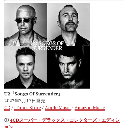
U2『Songs Of Surrender』
2023年3月17日発売
CD
/
iTunes Store
/
Apple Music
/
Amazon Music
①
4CDスーパー・デラックス・コレクターズ・エディシ
ョン