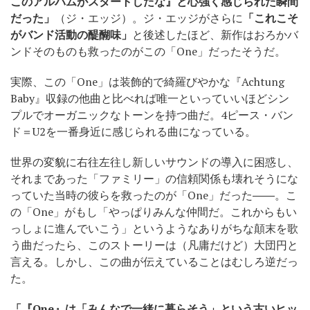
このアルバムがスタートしたな』と心強く感じられた瞬間
だった」
（ジ・エッジ）。ジ・エッジがさらに
「これこそ
がバンド活動の醍醐味」
と後述したほど、新作はおろかバ
ンドそのものも救ったのがこの「One」だったそうだ。
実際、この「One」は装飾的で綺羅びやかな『Achtung
Baby』収録の他曲と比べれば唯一といっていいほどシン
プルでオーガニックなトーンを持つ曲だ。4ピース・バン
ド＝U2を一番身近に感じられる曲になっている。
世界の変貌に右往左往し新しいサウンドの導入に困惑し、
それまであった「ファミリー」の信頼関係も壊れそうにな
っていた当時の彼らを救ったのが「One」だった――。こ
の「One」がもし「やっぱりみんな仲間だ。これからもい
っしょに進んでいこう」というようなありがちな顛末を歌
う曲だったら、このストーリーは（凡庸だけど）大団円と
言える。しかし、この曲が伝えていることはむしろ逆だっ
た。
「『One』は「みんなで一緒に暮らそう」という古いヒッ