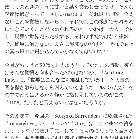
始まりのときのように甘い言葉を交わし合ったり、そんな
季節は過ぎ去って、厳しい顔のまま、それ以上理解し合え
ないことを覚悟しながらも、それでもこの場所でそれぞれ
に生きていくことが求められるのが、いわば「大人」であ
り、現実の世界だったりする。それは単純ではなく複雑
で、簡単に解けない、まさに混沌なのだけど、それでもそ
の真っ只中に飛び込んでいかなくてはいけない。
全員がちょうど30代を迎えようとしていたこの時期、彼ら
はそんな覚悟と向き合ったのではないか。『Achtung
Baby』は
「世界はこんなにも混乱している！」
と大量の
音を撒き散らしながら叫んでいるようなアルバムだが、そ
の中でどう生きるかを静かに指し示しているのがこの
「One」だったと言えるのではないだろうか。
その意味で、今回の『Songs of Surrender』に収録された
「reimagined」バージョンの「One」は、この曲の本質を
よりまっすぐに聴き手に刺してくるものになったと言える
だろう。
もう間違っても結婚式で歌われるような甘さはな