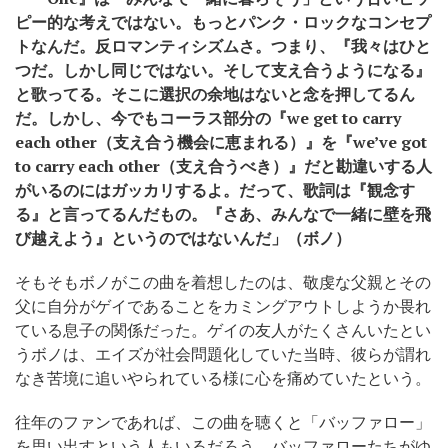
ピー的な考えではない。もっとパンク・ロックなコンセプ
トなんだ。反ロマンティシズムさ。つまり、『我々はひと
つだ。しかし同じではない。そして支え合うようになる』
と歌ってる。そこに選択の余地はないと念を押してるん
だ。しかし、今でもコーラス部分の『we get to carry
each other（支え合う機会に恵まれる）』を『we’ve got
to carry each other（支え合うべき）』だと勘違いする人
がいるのにはガッカリするよ。だって、歌詞は『観念す
る』と言ってるんだもの。『さあ、みんなで一緒に壁を飛
び越えよう』というのではないんだ」（ボノ）
そもそもボノがこの曲を着想したのは、敬虔な父親とその
父に自分がゲイであることをカミングアウトしようか畏れ
ている息子の関係だった。ゲイの友人がたくさんいたとい
うボノは、エイズが社会問題化していた当時、彼らが謂れ
なき苦境に追いやられている様に心を痛めていたという。
往年のファンであれば、この曲を聴くと「バッファロー」
を思い出すという人もいるだろう。バッファローたちがゆ