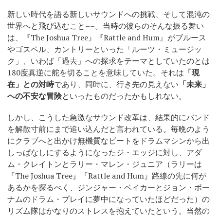
新しい時代を語る新しいサウンドへの挑戦、そして混沌の
世界へと飛び込むこと––。当時の彼らのそんな振る舞い
は、『The Joshua Tree』『Rattle and Hum』がブルース
やゴスペル、カントリーといった「ルーツ・ミュージッ
ク」、いわば「過去」への探求をテーマとしていたのとは
180度真逆に舵を切ることを意味していた。それは
「現
在」との対峙
であり、同時に、行き先の見えない
「未来」
への不安な冒険
といったものだったかもしれない。
しかし、こうした急激なサウンド改革は、結果的にバンド
を解散寸前にまで追い込んだと言われている。毎晩のよう
にクラブへと出かけ無機質なビートをドラムマシンから出
しっぱなしにするようになったジ・エッジに対し、アダ
ム・クレイトンとラリー・マレン・ジュニア（ラリーは
『The Joshua Tree』『Rattle and Hum』路線の先に何が
あるかを探るべく、ジンジャー・ベイカーとジョン・ボー
ナムのドラム・プレイに夢中になっていたほどだった）の
リズム隊はかなりのストレスを抱えていたという。当然の