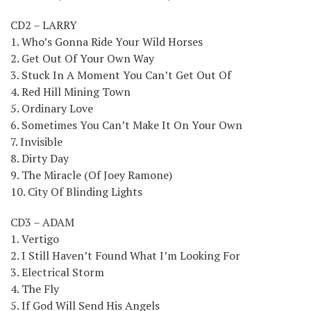
CD2 – LARRY
1. Who’s Gonna Ride Your Wild Horses
2. Get Out Of Your Own Way
3. Stuck In A Moment You Can’t Get Out Of
4. Red Hill Mining Town
5. Ordinary Love
6. Sometimes You Can’t Make It On Your Own
7. Invisible
8. Dirty Day
9. The Miracle (Of Joey Ramone)
10. City Of Blinding Lights
CD3 – ADAM
1. Vertigo
2. I Still Haven’t Found What I’m Looking For
3. Electrical Storm
4. The Fly
5. If God Will Send His Angels