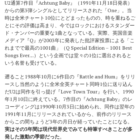
U2通算7作目『Achtung Baby』（1991年11月18日発表）
からの第3弾シングルとしてリリースされた「One」。当
時は全米チャート10位にとどまったものの、時を重ねるご
とにその評価は高まり、今ではロックにおけるスタンダー
ド・ナンバーの重要な1曲となっている。実際、英国音楽
メディア『Q』が2003年に発表した批評家投票による「こ
れまでで最高の1001曲」（Q Special Edition – 1001 Best
Songs Ever…）という企画では堂々の1位に選出されると
いう名誉も受けている。
遡ること1988年10月に6作目の『Rattle and Hum』をリリ
ースし当然のように全米全英チャート同時1位に送り込ん
だU2は同作を引っ提げ『Love Town Tour』を行い、1990
年1月10日に終えている。7作目の『Achtung Baby』のレ
コーディングは1990年10月3日に始められ、同作は翌年の
1991年11月にリリースされているから、前作のリリース
からこの間ちょうど3年の月日が経っていたことになる。
実はその3年間は現代世界史でみても特筆すべきことが多
発した激動の季節だった
。