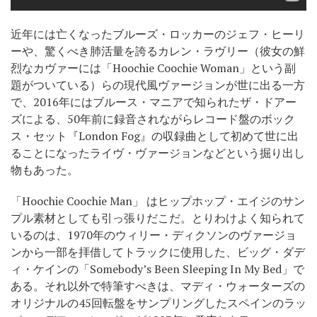
近年には亡くなったブルーズ・ロッカーのジェフ・ヒーリ
ーや、驚くべき肺活量を誇るカレン・ラヴリー（彼女の鮮
烈なカヴァーには「Hoochie Coochie Woman」という副
題がついている）らの現代風ヴァージョンが世に出る一方
で、2016年にはブルース・マニアで知られたザ・ドアー
ズによる、50年前に録音されながらレコード盤のボック
ス・セット『London Fog』の収録曲として初めて世に出
ることになったライヴ・ヴァージョンなどという掘り出し
物もあった。
「Hoochie Coochie Man」 はヒップホップ・エイジのサン
プル素材としても引っ張りだこだ。とりわけよく知られて
いるのは、1970年のウィリー・ディクソンのヴァージョ
ンから一部を拝借してトラックに使用した、ビッグ・ダデ
ィ・ケインの「Somebody’s Been Sleeping In My Bed」で
ある。それ以外で特筆すべきは、マディ・ウォーターズの
オリジナルの45回転盤をサンプリングしたスペインのラッ