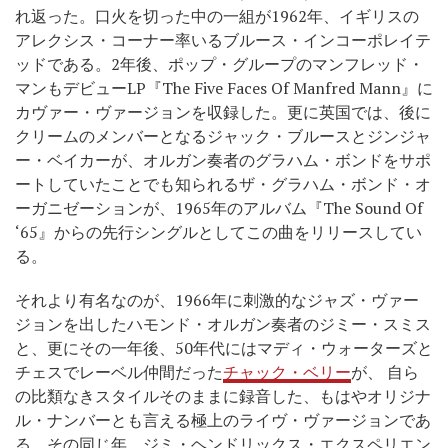
れ返った。口火を切った中の一組が1962年、イギリスの
アレクシス・コーナー率いるブルース・インコーポレイテ
ッドである。2年後、ポップ・グループのマンフレッド・
マンもデビューLP『The Five Faces Of Manfred Mann』に
カヴァー・ヴァージョンを収録した。更に英国では、後に
クリームのメンバーとなるジャック・ブルースとジンジャ
ー・ベイカーが、オルガン奏者のグラハム・ボンドをサポ
ートしていたことでも知られるザ・グラハム・ボンド・オ
ーガニゼーションが、1965年のアルバム『The Sound Of
‘65』からの先行シングルとしてこの曲をリリースしてい
る。
それより有名なのが、1966年に刺激的なジャズ・ヴァー
ジョンを出したハモンド・オルガン奏者のジミー・スミス
と、更にその一年後、50年代にはマディ・ウォーターズと
チェスでレーベル仲間だった
チャック・ベリー
が、 自ら
の比類なきスタイルそのままに録音した、もはやオリジナ
ル・ナンバーとも言える極上のライヴ・ヴァージョンであ
る。その同じ年、ジミ・ヘンドリックス・エクスペリエン