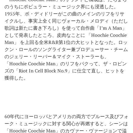
のうちにポピュラー・ミュージック界にも浸透した。
1955年、ボ・ディドリーがこの曲のメインのリフをリサ
イクルし、事実上全く同じヴォーカル・メロディ（ただし
歌詞は新たに書き下ろし）を使って自作曲「I’m A Man」
として発表したところ、皮肉なことに 「Hoochie Coochie
Man」 を上回る全米R&B第1位の大ヒットとなった。ロッ
クン・ロールのソングライター兼プロデューサー・チーム
のジェリー・リーバー＆マイク・ストーラーも、
「Hoochie Coochie Man」のリフをパクって、ザ・ロビン
ズの「Riot In Cell Block No.9」に仕立て直し、ヒットを
獲得した。
60年代にヨーロッパとアメリカの両方でブルース及びフォ
ーク・ミュージックに対する関心が再燃すると、シーンは
「Hoochie Coochie Man」のカヴァー・ヴァージョンで溢