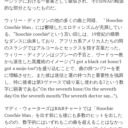
ージックにおける一要素として吸収され、そのDNAの根源
的な部分となったものだ。
ウィリー・ディクソンの他の多くの曲と同様、 「Hoochie
Coochie Man」には鬱積したエロティシズムが充満してい
る。“hoochie coochie”という言い回しは、19世紀の猥褻
なダンスに由来しており、アフリカ系アメリカ人たちの間
のスラングではアルコールとセックスを指す言葉だった。
ウィリー・ディクソンはジプシーの予言と、ヴードゥー教
から派生した黒魔術のイメージ (“I got a black cat bone/I
got a mojo too”)を盛り込むことで、曲の持つパワーを更
に増幅させた。また彼は迷信と運の持つ力と重要性を強調
し、特に後者は第3ヴァースで繰り返し使われる7という数
字に顕著である(“On the seventh hour/On the seventh
day/On the seventh month/The seventh doctor say…”).
マディ・ウォーターズはR&Bチャートでは「Hoochie
Coochie Man」を出す前にも後にも多数のヒットを出した
ものの、数字的にはいずれもこの曲を超えることはなかっ