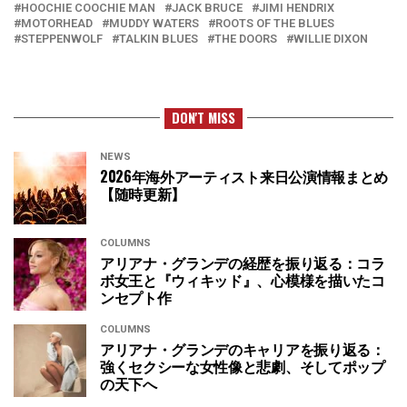
HOOCHIE COOCHIE MAN
JACK BRUCE
JIMI HENDRIX
MOTORHEAD
MUDDY WATERS
ROOTS OF THE BLUES
STEPPENWOLF
TALKIN BLUES
THE DOORS
WILLIE DIXON
DON'T MISS
NEWS
2026年海外アーティスト来日公演情報まとめ
【随時更新】
COLUMNS
アリアナ・グランデの経歴を振り返る：コラ
ボ女王と『ウィキッド』、心模様を描いたコ
ンセプト作
COLUMNS
アリアナ・グランデのキャリアを振り返る：
強くセクシーな女性像と悲劇、そしてポップ
の天下へ