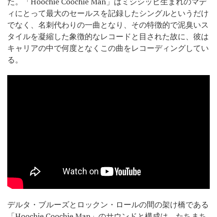
た。「Hoochie Coochie Man」はミシシッピ生まれのマデ
ィにとって最大のセールスを記録したシングルというだけ
でなく、名刺代わりの一曲となり、その特徴的で泥臭いス
タイルを凝縮した象徴的なレコードと目された故に、彼は
キャリアの中で何度となくこの曲をレコーディングしてい
る。
デルタ・ブルーズとロックン・ロールの間の架け橋である
「Hoochie Coochie Man」のサウンドと構成は、たちまち