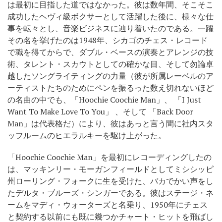
は最初に目指した道ではなかった。彼は数年間、そこそこ
成功したヘヴィ級ボクサーとして活躍した後に、様々な仕
事を転々とし、音楽ビジネスに辿り着いたのである。一躍
その名を挙げたのは1948年、シカゴのチェス・レコード
で職を得てからで、ダブル・ベースの演奏とアレンジの技
術、タレント・スカウトとしての確かな目、そして勿論卓
越したソングライティングの力量（彼が所属レーベルのア
ーティストたちのためにペンを振るった数え切れないほど
の名曲の中でも、「Hoochie Coochie Man」、 「I Just
Want To Make Love To You」 、そして 「Back Door
Man」は代表格だ）により、彼はあっと言う間に社内スタ
ッフルームのヒエラルキーを駆け上がった。
「Hoochie Coochie Man」を最初にレコーディングしたの
は、マッキンリー・モーガンフィールドとしてミシシッピ
州ローリング・フォークに生を受けた、バカでかい声をし
たデルタ・ブルーズ・シンガーである。彼はステージ・ネ
ームをマディ・ウォーターズと名乗り、1950年にチェス
と契約する以前にも既に幾つかチャート・ヒットを飛ばし