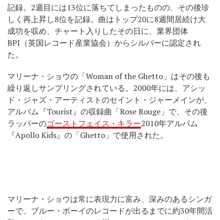
記録。2週目には13位に落ちてしまったものの、その後珍
しく再上昇し8位を記録。曲はトップ20に8週間居続け大
成功を収め、チャート入りしたその日に、業界団体
BPI（英国レコード産業協会）からシルバーに認定され
た。
マリーナ・ショウの「Woman of the Ghetto」はその後も
繰り返しサンプリングされている。2000年には、アシッ
ド・ジャズ・アーティストのセイント・ジャーメインが、
アルバム『Tourist』の収録曲「Rose Rouge」で、その後
ラッパーの
ゴーストフェイス・キラー
2010年アルバム
『Apollo Kids』の「Ghetto」で使用された。
マリーナ・ショウは常に表現力に富み、深みのあるシンガ
ーで、ブルー・ボーイのレコードが出るまでに約30年間活