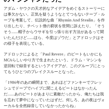
アダム・ヤウクの天才的なアイデアをめぐるストーリーに
は事欠かない。正気を疑うようなとてつもないテープ・ル
ープを考案して、伝説的な曲「Rhymin And Stealin」を作
り出したり、チベット僧の窮状を世間に訴えたり。「そう
そう……帽子からウサギを引っ張り出す方法があるって聞
いたんだけど……ほら、今度はゾウだ」とアドロックはそ
の様子を表現している。
アドロックによると「Paul Revere」のビートもいかにも
MCAらしいやり方で生まれたという。ドラム・マシンを
逆回転で録音するというアイデアが、このグループにとっ
てもうひとつのブレイクスルーとなった。
「1986年のあの瞬間まで、あれほどファンキーでフレッ
シュでドープでハイプに聞こえるビートはなかったん
だ……あのビートがあまりに素敵だったから、俺たちは我
を忘れて夢中になっていたはずだ。何しろ、あの夜はヴォ
ーカルを全然録音していなかったからね」