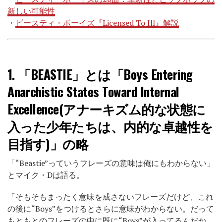
新しい可能性
・
ビースティ・ボーイズ『Licensed To Ill』解説
1.
「BEASTIE」とは「
B
oys
E
ntering
A
narchistic
S
tates
T
owar
d I
nternal
E
xcellence(アナーキズム的な状態に
入った少年たちは、内的な卓越性を
目指す)」の略
「“Beastie”っていうフレーズの意味は俺にもわからない」
とマイク・Dは語る。
「そもそもまったく意味を成さないフレーズだけど、これ
の後に“Boys”をつけるとさらに意味がわからない。だって
もともとのフレーズの中に既に“Boys”が入ってるんだか