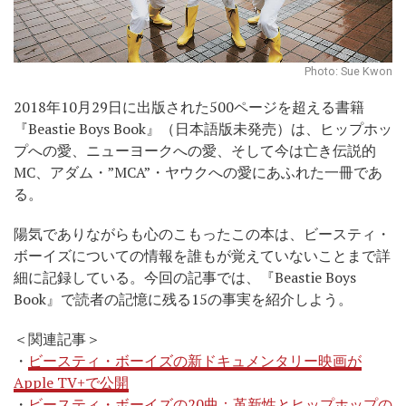
Photo: Sue Kwon
2018年10月29日に出版された500ページを超える書籍
『Beastie Boys Book』（日本語版未発売）は、ヒップホッ
プへの愛、ニューヨークへの愛、そして今は亡き伝説的
MC、アダム・”MCA”・ヤウクへの愛にあふれた一冊であ
る。
陽気でありながらも心のこもったこの本は、ビースティ・
ボーイズについての情報を誰もが覚えていないことまで詳
細に記録している。今回の記事では、『Beastie Boys
Book』で読者の記憶に残る15の事実を紹介しよう。
＜関連記事＞
・
ビースティ・ボーイズの新ドキュメンタリー映画が
Apple TV+で公開
・
ビースティ・ボーイズの20曲：革新性とヒップホップの