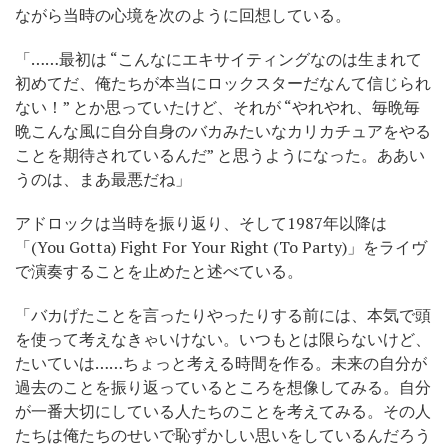
ながら当時の心境を次のように回想している。
「……最初は “こんなにエキサイティングなのは生まれて
初めてだ、俺たちが本当にロックスターだなんて信じられ
ない！” とか思っていたけど、それが “やれやれ、毎晩毎
晩こんな風に自分自身のバカみたいなカリカチュアをやる
ことを期待されているんだ” と思うようになった。ああい
うのは、まあ最悪だね」
アドロックは当時を振り返り、そして1987年以降は
「(You Gotta) Fight For Your Right (To Party)」をライヴ
で演奏することを止めたと述べている。
「バカげたことを言ったりやったりする前には、本気で頭
を使って考えなきゃいけない。いつもとは限らないけど、
たいていは……ちょっと考える時間を作る。未来の自分が
過去のことを振り返っているところを想像してみる。自分
が一番大切にしている人たちのことを考えてみる。その人
たちは俺たちのせいで恥ずかしい思いをしているんだろう