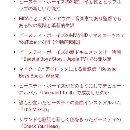
ビースティ・ボーイズの20曲：革新性とヒップホ
ップの新しい可能性
MCAことアダム・ヤウク：音楽家であり監督でも
ある彼の痕跡と革新的生涯
ビースティ・ボーイズのMVがHDリマスターされて
YouTubeで公開【全動画掲載】
ビースティ・ボーイズの新ドキュメンタリー映画
『Beastie Boys Story』Apple TV+で公開決定
マイク・Dとアドロックによる自叙伝『Beastie
Boys Book』が発売
ビースティ・ボーイズがどのようにしてデビュー・
アルバム『Licensed To Ill』で成功したのか
誰もが驚いたビースティの全曲インストアルバム
『The Mix-Up』
サウンドも歌詞も新しく舵をきったビースティの
『Check Your Head』