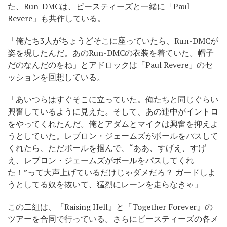
た、Run-DMCは、ビースティーズと一緒に「Paul
Revere」も共作している。
「俺たち3人がちょうどそこに座っていたら、Run-DMCが
姿を現したんだ。あのRun-DMCの衣装を着ていた。帽子
だのなんだのをね」とアドロックは「Paul Revere」のセ
ッションを回想している。
「あいつらはすぐそこに立っていた。俺たちと同じぐらい
興奮しているように見えた。そして、あの連中がイントロ
をやってくれたんだ。俺とアダムとマイクは興奮を抑えよ
うとしていた。レブロン・ジェームズがボールをパスして
くれたら、ただボールを掴んで、“ああ、すげえ、すげ
え、レブロン・ジェームズがボールをパスしてくれ
た！”って大声上げているだけじゃダメだろ？ ガードしよ
うとしてる奴を抜いて、猛烈にレーンを走らなきゃ」
この二組は、『Raising Hell』と『Together Forever』の
ツアーを合同で行っている。さらにビースティーズの各メ