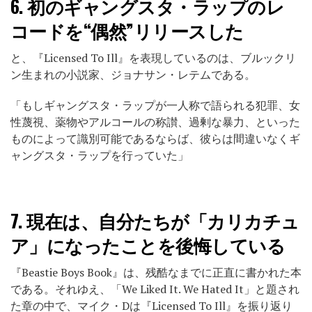
6.
初のギャングスタ・ラップのレ
コードを“偶然”リリースした
と、『Licensed To Ill』を表現しているのは、ブルックリ
ン生まれの小説家、ジョナサン・レテムである。
「もしギャングスタ・ラップが一人称で語られる犯罪、女
性蔑視、薬物やアルコールの称讃、過剰な暴力、といった
ものによって識別可能であるならば、彼らは間違いなくギ
ャングスタ・ラップを行っていた」
7.
現在は、自分たちが「カリカチュ
ア」になったことを後悔している
『Beastie Boys Book』は、残酷なまでに正直に書かれた本
である。それゆえ、「We Liked It. We Hated It」と題され
た章の中で、マイク・Dは『Licensed To Ill』を振り返り