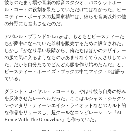
彼らのたまり場や音楽の録音スタジオ、バスケットボー
ル・コートの役割を果たしていただけではなかった。ビー
スティー・ボーイズの起業家精神は、彼らを音楽以外の他
の分野にも進出させたのだ。
アパレル・ブランドX-Largeは、もともとビースティーた
ちが夢中になっていた器材を販売するために設立された。
しかし「かなり早い段階から、俺たちはほかのデザイナー
の服で気に入るようなものがあまりなくてうんざりしてい
た。だから自分たちでどんどん服を作り始めたんだ」と、
ビースティー・ボーイズ・ブックの中でマイク・Dは語っ
ている。
グランド・ロイヤル・レコードも、やはり彼ら自身の好み
を反映させたレーベルだった。ここはルシャス・ジャクソ
ンやアタリ・ティーンエイジ・ライオットなどのカルト的
な作品をリリースし、超クールなコンピレーション『At
Home With The Groovebox』も作っていた。