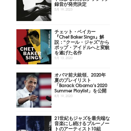
録音が発売決定
5月 19, 2023
チェット・ベイカー
『Chet Baker Sings』解
説：“クール・ジャズ”から
ポップ・アイドルへと変貌
を遂げた名作
5月 13, 2020
オバマ前大統領、2020年
夏のプレイリスト
「Barack Obama’s 2020
Summer Playlist」を公開
8月 19, 2020
21世紀もジャズを最先端な
音楽にし続けるブルーノー
トのアーティスト10組