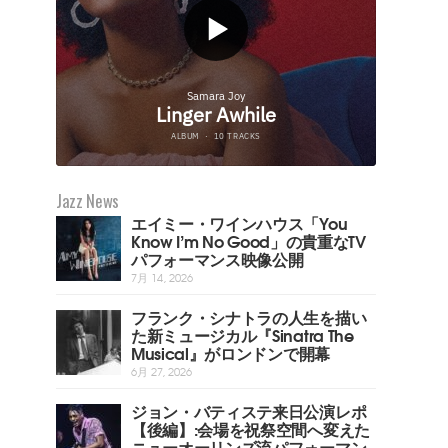
Jazz News
エイミー・ワインハウス「You
Know I’m No Good」の貴重なTV
パフォーマンス映像公開
7月 14, 2026
フランク・シナトラの人生を描い
た新ミュージカル『Sinatra The
Musical』がロンドンで開幕
6月 27, 2026
ジョン・バティステ来日公演レポ
【後編】:会場を祝祭空間へ変えた
ニューオーリンズ流パフォーマン