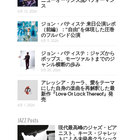
ス
6月 12, 2026
ジョン・バティステ 来日公演レポ
（前編）：“自由”を体現した圧巻
のフルバンド公演
6月 5, 2026
ジョン・バティステ：ジャズから
ポップス、モーツァルトまでのジ
ャンル横断の歩み
5月 20, 2026
アレッシア・カーラ、愛をテーマ
にした自身の楽曲を再解釈した最
新作『Love Or Lack Thereof』発
売
4月 1, 2026
JAZZ Posts
現代最高峰のジャズ・ピア
ニスト、キース・ジャレッ
トによる未発表クラシック