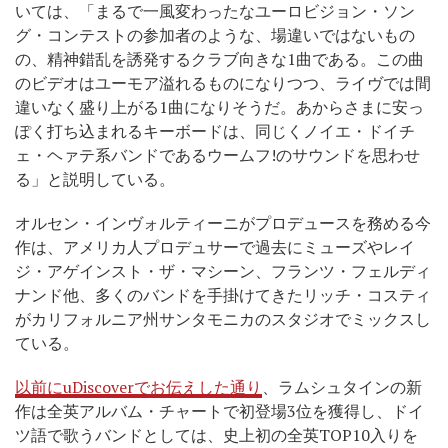
いては、「まるで一風変わったなユーロビジョン・ソン
グ・コンテストの参加者のような、場違いではないもの
の、精神錯乱を誘発するクラブ向きな1曲である。この曲
のビデオはユーモア溢れるものになりつつ、ライヴでは間
違いなく盛り上がる1曲になりそうだ。あからさまに安っ
ぽく打ち込まれるキーボードは、同じくノイエ・ドイチ
ェ・ヘァテ系バンドであるウームフ!のサウンドを思わせ
る」と説明している。
オルセン・イン
ヴォルティーニがプロデュースを務める今
作は、アメリカ人プロデュサーで過去にミューズやレイ
ジ・アゲインスト・ザ・マシーン、フランツ・フェルディ
ナンド他、多くのバンドを手掛けてきたリッチ・コスティ
がカリフォルニア州サンタモニカのスタジオでミックスし
ている。
以前にuDiscoverでお伝えした通り
、ラムシュタインの新
作は全英アルバム・チャートで初登場3位を獲得し、ドイ
ツ語で歌うバンドとしては、史上初の全英TOP10入りを