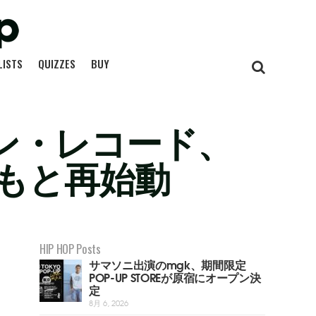
LISTS
QUIZZES
BUY
ウン・レコード、
もと再始動
HIP HOP Posts
サマソニ出演のmgk、期間限定
POP-UP STOREが原宿にオープン決
定
8月 6, 2026