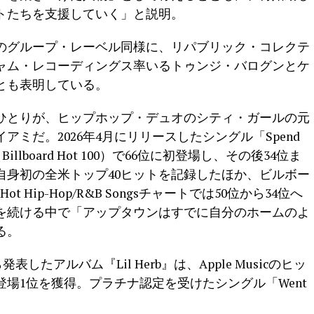
トたちを支援していく」と説明。
のグループ・レーベル同様に、リパブリック・コレクテ
ャム・レコーディングス率いるトゥンジ・バログンとケ
とも表明している。
ひとりが、ヒップホップ・デュオのシティ・ガールの元
ミだ。2026年4月にリリースしたシングル「Spend
lboard Hot 100）で66位に初登場し、その後34位ま
自身初の全米トップ40ヒットを記録したほか、ビルボー
Hot Hip-Hop/R&B Songsチャートでは50位から34位へ
を続ける中で「アップタウンはすでに自分のホームのよ
る。
たアルバム『Lil Herb』は、Apple Musicのヒッ
場1位を獲得。プラチナ認定を受けたシングル「Went