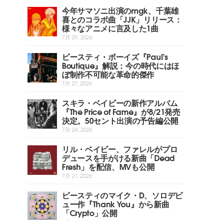
今年サマソニ出演のmgk、千葉雄
喜とのコラボ曲「JJK」リリース：
様々なアニメに言及した1曲
7月 29, 2026
ビースティ・ボーイズ『Paul’s
Boutique』解説：今の時代にはほ
ぼ制作不可能な革命的傑作
7月 27, 2026
スキラ・ベイビーの新作アルバム
『The Price of Fame』が8/21発売
決定。50セント出演の予告編公開
7月 24, 2026
リル・ベイビー、ファレルがプロ
デュースを手がける新曲「Dead
Fresh」を配信、MVも公開
7月 21, 2026
ビースティのマイク・D、ソロデビ
ュー作『Thank You』から新曲
「Crypto」公開