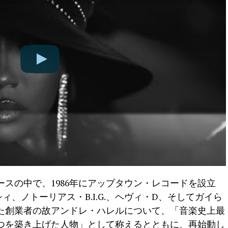
スの中で、1986年にアップタウン・レコードを設立
シィ、ノトーリアス・B.I.G.、ヘヴィ・D、そしてガイら
た創業者の故アンドレ・ハレルについて、「音楽史上最
つを築き上げた人物」として称えるとともに、再始動し