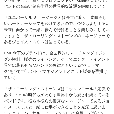
バンドの名高い録音作品の世界的な流通を継続していく。
「ユニバーサル ミュージックとは長年に渡り、素晴らし
いパートナーシップを続けてきたので、今後もより明るい
未来に向かって一緒に歩んで行けることを楽しみにしてい
ます」と、ザ・ローリング・ストーンズのマネージャーで
あるジョイス・スミスは語っている。
UMG傘下のブラバドは、全世界的なマーチャンダイジン
グの権利、販売の
ライセンス、そしてエンターテイメント
界では最も有名なバンドの象徴ともいえる”ベロ・マー
ク”を含むブランド・マネジメントとネット販売を手掛け
ていく。
「ザ・ローリング・ストーンズはロックンロールの定義で
あり、いつの時代も変わらず世界中から愛され続けている
バンドです。彼らや彼らの優秀なマネージャーであるジョ
イス・スミスと一緒に仕事ができることを光栄に思いま
す」とユニバーサル ミュージックUKの会長、デヴィッ