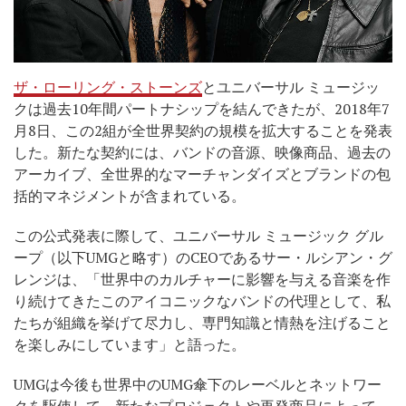
ザ・ローリング・ストーンズ
とユニバーサル ミュージッ
クは過去10年間パートナシップを結んできたが、2018年7
月8日、この2組が全世界契約の規模を拡大することを発表
した。新たな契約には、バンドの音源、映像商品、過去の
アーカイブ、全世界的なマーチャンダイズとブランドの包
括的マネジメントが含まれている。
この公式発表に際して、ユニバーサル ミュージック グル
ープ（以下UMGと略す）のCEOであるサー・ルシアン・グ
レンジは、「世界中のカルチャーに影響を与える音楽を作
り続けてきたこのアイコニックなバンドの代理として、私
たちが組織を挙げて尽力し、専門知識と情熱を注げること
を楽しみにしています」と語った。
UMGは今後も世界中のUMG傘下のレーベルとネットワー
クを駆使して、新たなプロジェクトや再発商品によって、