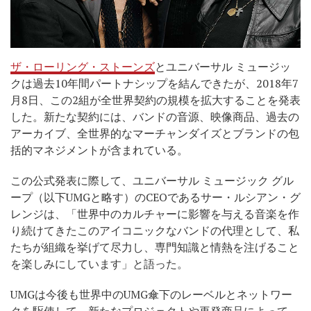
ザ・ローリング・ストーンズ
とユニバーサル ミュージッ
クは過去10年間パートナシップを結んできたが、2018年7
月8日、この2組が全世界契約の規模を拡大することを発表
した。新たな契約には、バンドの音源、映像商品、過去の
アーカイブ、全世界的なマーチャンダイズとブランドの包
括的マネジメントが含まれている。
この公式発表に際して、ユニバーサル ミュージック グル
ープ（以下UMGと略す）のCEOであるサー・ルシアン・グ
レンジは、「世界中のカルチャーに影響を与える音楽を作
り続けてきたこのアイコニックなバンドの代理として、私
たちが組織を挙げて尽力し、専門知識と情熱を注げること
を楽しみにしています」と語った。
UMGは今後も世界中のUMG傘下のレーベルとネットワー
クを駆使して、新たなプロジェクトや再発商品によって、