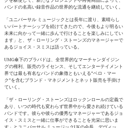
バンドの名高い録音作品の世界的な流通を継続していく。
「ユニバーサル ミュージックとは長年に渡り、素晴らし
いパートナーシップを続けてきたので、今後もより明るい
未来に向かって一緒に歩んで行けることを楽しみにしてい
ます」と、ザ・ローリング・ストーンズのマネージャーで
あるジョイス・スミスは語っている。
UMG傘下のブラバドは、全世界的なマーチャンダイジン
グの権利、販売の
ライセンス、そしてエンターテイメント
界では最も有名なバンドの象徴ともいえる”ベロ・マー
ク”を含むブランド・マネジメントとネット販売を手掛け
ていく。
「ザ・ローリング・ストーンズはロックンロールの定義で
あり、いつの時代も変わらず世界中から愛され続けている
バンドです。彼らや彼らの優秀なマネージャーであるジョ
イス・スミスと一緒に仕事ができることを光栄に思いま
す」とユニバーサル ミュージックUKの会長、デヴィッ