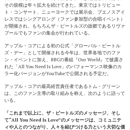
その規模は年々拡大を続けてきた。東京ではトリビュー
ト・コンサート、ニューヨークでは展示会、ブエノスアイ
レスではシングアロング（ファン参加型の合唱イベント）
が開催され、もちろんザ・ビートルズの故郷であるリヴァ
プールでもファンの集会が行われている。
アップル・コアによる初の公式「グローバル・ビートル
ズ・デー」として開催される今年は、世界各地でのファ
ン・イベントに加え、BBCの番組『Our World』で披露さ
れた「All You Need Is Love」のパフォーマンス映像のカ
ラー化バージョンがYouTubeで公開される予定だ。
アップル・コアの最高経営責任者であるトム・グリーン
は、このファン主導の取り組みを称え、次のように語って
いる。
「これまで以上に、ザ・ビートルズのメッセージ、そし
て“All You Need Is Love”のメッセージは、コミュニテ
ィや人とのつながり、人々を結びつける力という大切な価