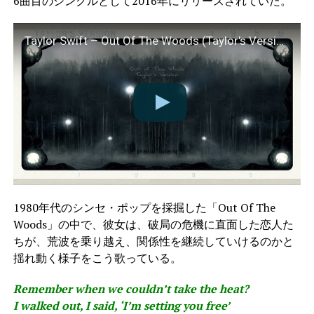
6曲目のシングルとして2016年にリリースされていた。
Taylor Swift – Out Of The Woods (Taylor's Version) (Lyric Video)
1980年代のシンセ・ポップを採掘した「Out Of The
Woods」の中で、彼女は、破局の危機に直面した恋人た
ちが、荒波を乗り越え、関係性を継続していけるのかと
揺れ動く様子をこう歌っている。
Remember when we couldn’t take the heat?
I walked out, I said, ‘I’m setting you free’