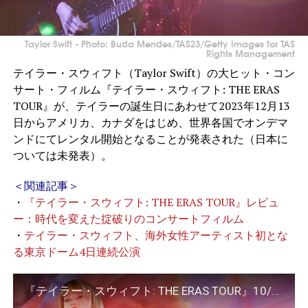
Taylor Swift - Photo: Buda Mendes/TAS23/Getty Images for TAS
Rights Management
テイラー・スウィフト（Taylor Swift）の大ヒット・コン
サート・フィルム『テイラー・スウィフト: THE ERAS
TOUR』が、テイラーの誕生日にあわせて2023年12月13
日からアメリカ、カナダをはじめ、世界各国でオンデマ
ンドにてレンタル開始となることが発表された（日本に
ついては未発表）。
＜関連記事＞
・
『テイラー・スウィフト: THE ERAS TOUR』レビュ
ー：時代を変えた掟破りのコンサートフィルム
・
テイラー・スウィフト、海外女性アーティスト初とな
る東京ドーム4日連続公演
『テイラー・スウィフト: THE ERAS TOUR』10/13（金）映画館にて公開！