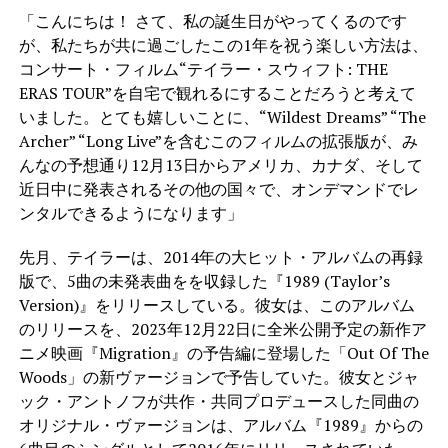
「こんにちは！ さて、私の誕生日がやってくるのです
が、私たちが共に過ごしたこの1年を祝う楽しい方法は、
コンサート・フィルム“テイラー・スウィフト: THE
ERAS TOUR”を自宅で観れるにすることだろうと考えて
いました。とても嬉しいことに、“Wildest Dreams” “The
Archer” “Long Live”を含むこのフィルムの拡張版が、み
んなの予想通り12月13日からアメリカ、カナダ、そして
近日中に発表されるその他の国々で、オンデマンドでレ
ンタルできるようになります」
先月、テイラーは、2014年の大ヒット・アルバムの再録
版で、5曲の未発表曲をを収録した『1989 (Taylor’s
Version)』をリリースしている。彼女は、このアルバム
のリリースを、2023年12月22日に全米公開予定の新作ア
ニメ映画『Migration』の予告編に登場した「Out Of The
Woods」の新ヴァージョンで予告していた。彼女とジャ
ック・アントノフが共作・共同プロデュースした同曲の
オリジナル・ヴァージョンは、アルバム『1989』からの