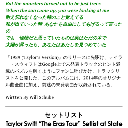
But the monsters turned out to be just trees
When the sun came up, you were looking at me
耐え切れなくなった時のこと覚えてる
私が出ていった時 あなたを自由にしてあげるって言った
の
でも 怪物だと思っていたものは実はただの木で
太陽が昇ったら、
あなたはあたしを見つめていた
『1989 (Taylor’s Version)』のリリースに先駆け、テイラ
ー・スウィフトはGoogle上で未発表トラックのヒント満
載のパズルを解くようにファンに呼びかけ、トラックリ
ストを公開した。このアルバムには、2014年のオリジナ
ル曲全曲に加え、前述の未発表曲が収録されている。
Wirtten By Will Schube
セットリスト
Taylor Swift “The Eras Tour” Setlist at State