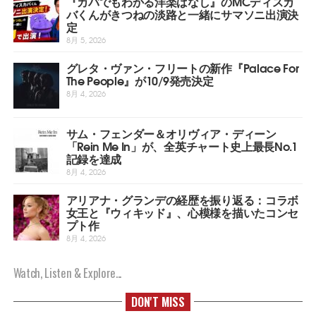
『カバでもわかる洋楽ばなし』のMCディスカ
バくんがきつねの淡路と一緒にサマソニ出演決
定
8月 5, 2026
グレタ・ヴァン・フリートの新作『Palace For
The People』が10/9発売決定
8月 4, 2026
サム・フェンダー＆オリヴィア・ディーン
「Rein Me In」が、全英チャート史上最長No.1
記録を達成
8月 4, 2026
アリアナ・グランデの経歴を振り返る：コラボ
女王と『ウィキッド』、心模様を描いたコンセ
プト作
8月 4, 2026
Watch, Listen & Explore...
DON'T MISS