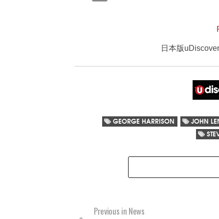
日本版uDisco
GEORGE HARRISON
JOHN L
STE
Previous in News