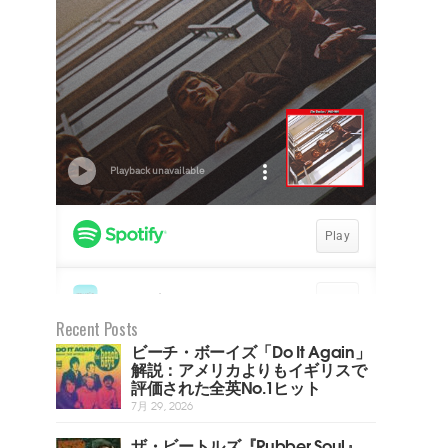
Recent Posts
ビーチ・ボーイズ「Do It Again」
解説：アメリカよりもイギリスで
評価された全英No.1ヒット
7月 29, 2026
ザ・ビートルズ『Rubber Soul』