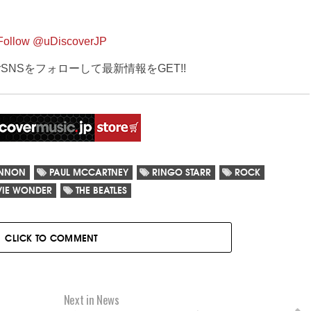
Follow @uDiscoverJP
verSNSをフォローして最新情報をGET!!
ENNON
PAUL MCCARTNEY
RINGO STARR
ROCK
VIE WONDER
THE BEATLES
CLICK TO COMMENT
Next in News