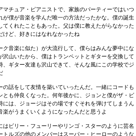
アマチュア・ピアニストで、家族のパーティーではいつ
れが僕が音楽を学んだ唯一の方法だったかな。僕の誕生
してくれたこともあった。父は僕に教えたがらなかった
だけど、好きにはなれなかったね
ーク音楽に似た）が大流行して、僕らはみんな夢中にな
が沢山いたから、僕はトランペットとギターを交換して
時、ギター友達も沢山できて、そんな風にこの学校でジ
だ
ーの話をして友情を築いていったんだ。一緒にコードも
ンとも仲良くなった。何年後かに、ジョンと僕がザ・ビ
時には、ジョージはその場ですぐそれを弾けてしまうん
音楽がうまくいくようになったんだと思うよ
にはビリー・フューリーやリンゴ・スターのように芸名
ートルズの他のメンバーはスーパー・ヒーローのような