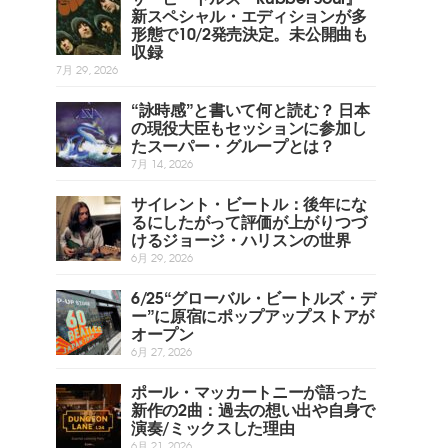
新スペシャル・エディションが多
形態で10/2発売決定。未公開曲も
収録
7月 29, 2026
“詠時感”と書いて何と読む？ 日本
の現役大臣もセッションに参加し
たスーパー・グループとは？
7月 14, 2026
サイレント・ビートル：後年にな
るにしたがって評価が上がりつづ
けるジョージ・ハリスンの世界
6月 29, 2026
6/25“グローバル・ビートルズ・デ
ー”に原宿にポップアップストアが
オープン
6月 27, 2026
ポール・マッカートニーが語った
新作の2曲：過去の想い出や自身で
演奏/ミックスした理由
6月 21, 2026