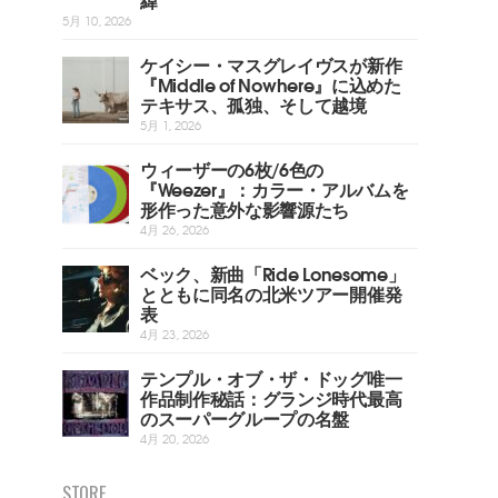
5月 10, 2026
ケイシー・マスグレイヴスが新作
『Middle of Nowhere』に込めた
テキサス、孤独、そして越境
5月 1, 2026
ウィーザーの6枚/6色の
『Weezer』：カラー・アルバムを
形作った意外な影響源たち
4月 26, 2026
ベック、新曲「Ride Lonesome」
とともに同名の北米ツアー開催発
表
4月 23, 2026
テンプル・オブ・ザ・ドッグ唯一
作品制作秘話：グランジ時代最高
のスーパーグループの名盤
4月 20, 2026
STORE