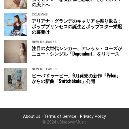
の天下へ
COLUMNS
アリアナ・グランデのキャリアを振り返る：
ポッププリンセスの誕生とポップスター栄冠
の幕開け
NEW RELEASES
注目の次世代シンガー、アレッシ・ローズが
ニュー・シングル「Dependent」をリリース
NEW RELEASES
ビーバドゥービー、9月発売の新作『Pylon』
からの新曲「Switchblade」公開
About Us
•
Terms of Service
•
Privacy Policy
© 2024 uDiscoverMusic