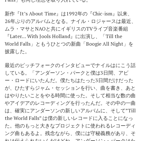
新作『It’s About Time』は1992年の『Chic-ism』以来、
26年ぶりのアルバムとなる。ナイル・ロジャースは最近、
ムラ・マサとNAOと共にイギリスのTVライブ音楽番組
『Later… With Jools Holland』に出演し、「Till the
World Falls」ともうひとつの新曲「Boogie All Night」を
披露した。
最近のピッチフォークのインタビューでナイルはにこう話
している。「アンダーソン・パークと僕は3日間、アビ
ー・ロードにいたんだ。僕たちはたった3日間だけだった
が、ひたすらジャム・セッションを行い、曲を書き、あと
はやりたいことをやる時間に使った。そして相当な数の曲
やアイデアのレコーディングを行ったんだ。その中の一曲
は、確実にアンダーソンの新しいアルバムに、そして”Till
the World Falls” は僕の新しいレコードに入ることになっ
た。他のもっと大きなプロジェクトに使われるレコーディ
ング曲もあるよ。残念ながら、僕には守秘義務があり、そ
れは伝えられないんだけどね。アンダーソン・パークはた