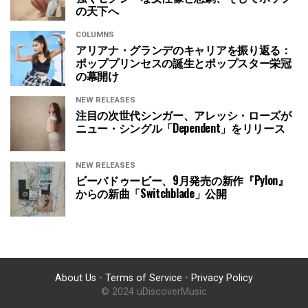
の天下へ
COLUMNS
アリアナ・グランデのキャリアを振り返る：
ポッププリンセスの誕生とポップスター栄冠
の幕開け
NEW RELEASES
注目の次世代シンガー、アレッシ・ローズが
ニュー・シングル「Dependent」をリリース
NEW RELEASES
ビーバドゥービー、9月発売の新作『Pylon』
からの新曲「Switchblade」公開
About Us
•
Terms of Service
•
Privacy Policy
© 2024 uDiscoverMusic