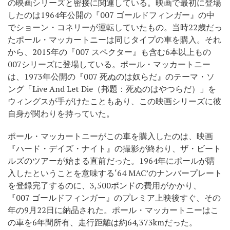
の映画シリーズと密接に関連している。映画で最初に登場
したのは1964年公開の『007 ゴールドフィンガー』の中
でショーン・コネリーが運転していたもの。当時22歳だっ
たポール・マッカートニーは同じタイプの車を購入。それ
から、2015年の『007 スペクター』も含む6本以上もの
007シリーズに登場している。ポール・マッカートニー
は、1973年公開の『007 死ぬのは奴らだ』のテーマ・ソ
ング「Live And Let Die（邦題：死ぬのはやつらだ）」を
ウィングスが手がけたこともあり、この映画シリーズに彼
自身が関わりを持っていた。
ポール・マッカートニーがこの車を購入したのは、映画
『ハード・デイズ・ナイト』の撮影が終わり、ザ・ビート
ルズのツアーが始まる直前だった。1964年にポールが購
入したということを意味する‘64 MAC’のナンバープレート
を登録完了するのに、3,500ポンドの費用がかかり、
『007 ゴールドフィンガー』のプレミア上映後すぐ、その
年の9月22日に納品された。ポール・マッカートニーはこ
の車を6年間所有、走行距離は約64,373kmだった。