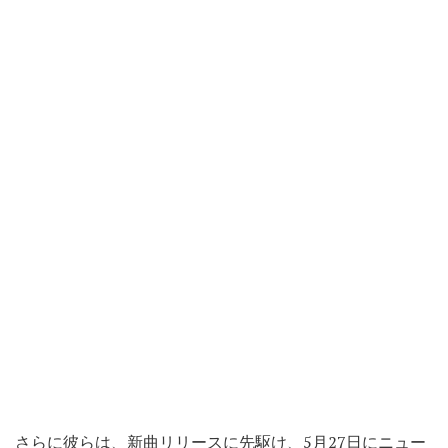
さらに彼らは、新曲リリースに先駆け、5月27日にニュー