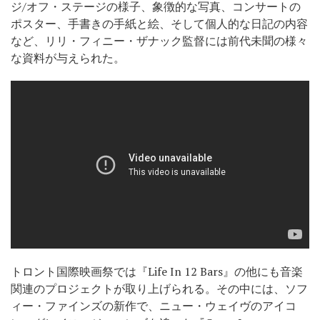
ジ/オフ・ステージの様子、象徴的な写真、コンサートの
ポスター、手書きの手紙と絵、そして個人的な日記の内容
など、リリ・フィニー・ザナック監督には前代未聞の様々
な資料が与えられた。
トロント国際映画祭では『Life In 12 Bars』の他にも音楽
関連のプロジェクトが取り上げられる。その中には、ソフ
ィー・ファインズの新作で、ニュー・ウェイヴのアイコ