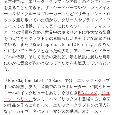
る本作では、エリック・クラプトンの多くのインタビュー
を見ることができる。ザ・ヤードバーズやジョン・メイオ
ール＆ザ・ブルースブレーカーズなどブリティッシュ・ロ
ックを渡り歩いていた頃から、クリームやブラインド・フ
ェイスでの活動、そして長きにわたるソロ・アーティスト
としての活躍を含め、世界中のギタリストに多大なる影響
を与えてきたクラプトンの素晴らしいキャリアが記録され
ている。また『Eric Clapton: Life In 12 Bars』は、彼の人
生においてトラウマとなった幼少期、アルコールやドラッ
グへの依存、そして息子の死など、最も波乱に満ちた時期
にいかに音楽が救いとなってきたかをも追及しているとい
う。
『Eric Clapton: Life In 12 Bars』では、エリック・クラプ
トンの家族、友人、音楽でのコラボレーター、仲間やヒー
ローへのインタビューもあり、今は亡き
B.B.キング
、
ジョ
ージ・ハリスン
やジミ・ヘンドリックスも登場する。今回
の作品を作るにあたって、エリック・クラプトンの個人的
なアーカイヴ、名パフォーマンスの動画、オン・ステー