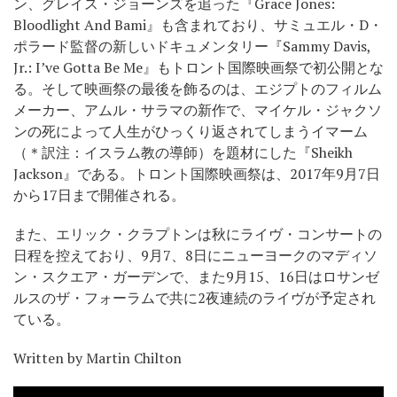
ン、グレイス・ジョーンズを追った『Grace Jones:
Bloodlight And Bami』も含まれており、サミュエル・D・
ポラード監督の新しいドキュメンタリー『Sammy Davis,
Jr.: I’ve Gotta Be Me』もトロント国際映画祭で初公開とな
る。そして映画祭の最後を飾るのは、エジプトのフィルム
メーカー、アムル・サラマの新作で、マイケル・ジャクソ
ンの死によって人生がひっくり返されてしまうイマーム
（＊訳注：イスラム教の導師）を題材にした『Sheikh
Jackson』である。トロント国際映画祭は、2017年9月7日
から17日まで開催される。
また、エリック・クラプトンは秋にライヴ・コンサートの
日程を控えており、9月7、8日にニューヨークのマディソ
ン・スクエア・ガーデンで、また9月15、16日はロサンゼ
ルスのザ・フォーラムで共に2夜連続のライヴが予定され
ている。
Written by Martin Chilton