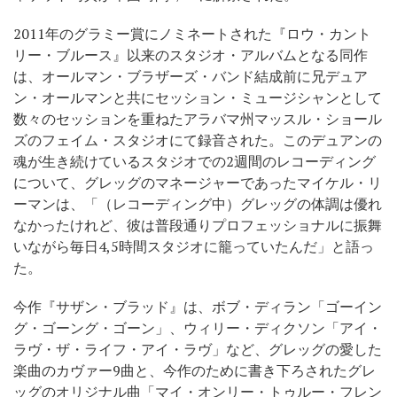
2011年のグラミー賞にノミネートされた『ロウ・カント
リー・ブルース』以来のスタジオ・アルバムとなる同作
は、オールマン・ブラザーズ・バンド結成前に兄デュア
ン・オールマンと共にセッション・ミュージシャンとして
数々のセッションを重ねたアラバマ州マッスル・ショール
ズのフェイム・スタジオにて録音された。このデュアンの
魂が生き続けているスタジオでの2週間のレコーディング
について、グレッグのマネージャーであったマイケル・リ
ーマンは、「（レコーディング中）グレッグの体調は優れ
なかったけれど、彼は普段通りプロフェッショナルに振舞
いながら毎日4,5時間スタジオに籠っていたんだ」と語っ
た。
今作『サザン・ブラッド』は、ボブ・ディラン「ゴーイン
グ・ゴーング・ゴーン」、ウィリー・ディクソン「アイ・
ラヴ・ザ・ライフ・アイ・ラヴ」など、グレッグの愛した
楽曲のカヴァー9曲と、今作のために書き下ろされたグレ
ッグのオリジナル曲「マイ・オンリー・トゥルー・フレン