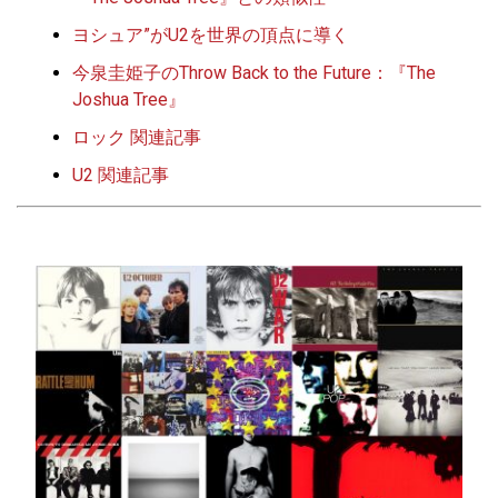
ヨシュア”がU2を世界の頂点に導く
今泉圭姫子のThrow Back to the Future：『The
Joshua Tree』
ロック 関連記事
U2 関連記事