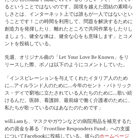
るということではないのです。国境を越えた団結の素晴ら
しさとは、インターネット上では誰もが一人ではないとい
うことです！この時間を利用して、問題を解決するために
創造力を発揮したり、離れたところで共同作業をしたりし
ましょう。健全な体は、健全な心をも意味します」とコメ
ントを投稿している。
先週、オリジナル曲の「Let Your Love Be Known」をリ
リースした際、ボノは以下のようにコメントしていた。
「インスピレーションを与えてくれたイタリア人のため
に…アイルランド人のために…今年のセント・パトリック
ス・デイで窮地に立たされている人たちのために…歌い続
けるんだ。医師、看護師、最前線で働く介護者のために、
私たちが歌っているのはあなたのためです」
will.i.amも、マスクやガウンなどの病院用品を補充するた
めの資金を募る「Frontline Responders Fund」への支援
についてFacebookに投稿している。彼らの
ホームページ