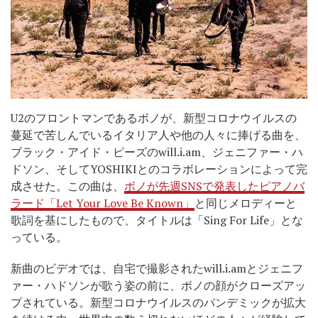
U2のフロントマンであるボノが、新型コロナウイルスの
蔓延で苦しんでいるイタリア人や他の人々に捧げる曲を、
ブラック・アイド・ピーズのwill.i.am、ジェニファー・ハ
ドソン、そしてYOSHIKIとのコラボレーションによって完
成させた。この曲は、
ボノが先週SNSで発表したピアノバ
ラード「Let Your Love Be Known」
と同じメロディーと
歌詞を基にしたもので、タイトルは「Sing For Life」とな
っている。
新曲のビデオでは、自宅で撮影されたwill.i.amとジェニフ
ァー・ハドソンが歌う姿の前に、ボノの顔がクローズアッ
プされている。新型コロナウイルスのパンデミックが拡大