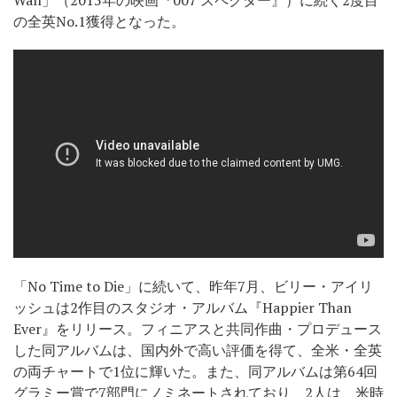
の全英No.1獲得となった。
「No Time to Die」に続いて、昨年7月、ビリー・アイリ
ッシュは2作目のスタジオ・アルバム『Happier Than
Ever』をリリース。フィニアスと共同作曲・プロデュース
した同アルバムは、国内外で高い評価を得て、全米・全英
の両チャートで1位に輝いた。また、同アルバムは第64回
グラミー賞で7部門にノミネートされており、2人は、米時