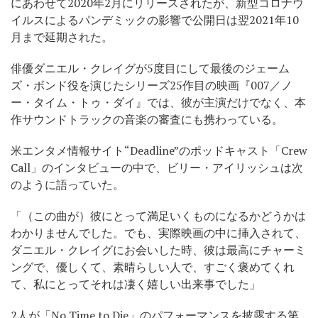
にあわせて2020年2月にリリースされたが、新型コロナウ
イルスによるパンデミックの影響で公開日は翌2021年10
月まで延期された。
俳優ダニエル・クレイグが5度目にして最後のジェーム
ズ・ボンド役を演じたシリーズ25作目の映画『007／ノ
ー・タイム・トゥ・ダイ』では、彼が主演だけでなく、本
作サウンドトラックの音楽の審査にも携わっている。
米エンタメ情報サイト“Deadline”のポッドキャスト「Crew
Call」のインタビューの中で、ビリー・アイリッシュは次
のように語っていた。
「（この曲が）彼にとって満足いくものになるかどうかは
わかりませんでした。でも、実際映画の中に挿入されて、
ダニエル・クレイグにお会いした時、彼は最高にチャーミ
ングで、優しくて、素晴らしい人で、すごく褒めてくれ
て、私にとってそれは凄く嬉しい出来事でした」
2人が「No Time to Die」のパフォーマンスを披露する第