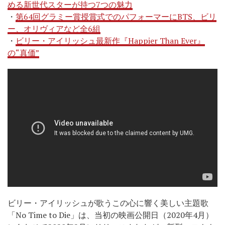
める新世代スターが持つ7つの魅力
・
第64回グラミー賞授賞式でのパフォーマーにBTS、ビリ
ー、オリヴィアなど全6組
・
ビリー・アイリッシュ最新作『Happier Than Ever』
の“真価”
ビリー・アイリッシュが歌うこの心に響く美しい主題歌
「No Time to Die」は、当初の映画公開日（2020年4月）