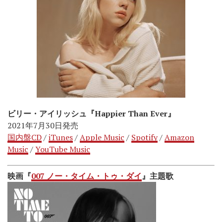
ビリー・アイリッシュ『Happier Than Ever』
2021年7月30日発売
国内盤CD
/
iTunes
/
Apple Music
/
Spotify
/
Amazon
Music
/
YouTube Music
映画『
007 ノー・タイム・トゥ・ダイ
』主題歌