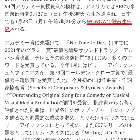
94回アカデミー賞授賞式の模様は、アメリカではABCで米
国東部時間3月27日（日）午後8時から生放送され、日本
でも3月28日（月）午前7時30分から
WOWOWで独占生中
継
される。
アカデミー賞に先駆けて、「No Time to Die」はすでに
2021年のグラミー賞“最優秀編集サウンドトラック・アル
バム賞映画、テレビその他映像部門”をはじめ、多くのア
ワードを受賞している。今年1月にはビリー・アイリッシ
ュとフィニアスが、第79回ゴールデン・グローブ賞で“最
優秀主題歌賞”を受賞した他、今月初めには作曲家・作詞
家協会賞（Society of Composers & Lyricists Awards）
で“Outstanding Original Song for a Comedy or Musical
Visual Media Production”部門を受賞。 批評家からも高く
評価された同曲は、世界各国のポップ・チャートのトップ
を飾るなど商業的な成功を収め、とりわけイギリスではビ
リー・アイリッシュにとって初の、また007シリーズの主
題歌としてはサム・スミスによる「Writing’s On The
Wall」（2015年の映画『007 スペクター』）に続く2度目