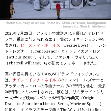
Photo: Courtesy of Apple, Photo by Atiba Jefferson, Background
image by Glen E. Friedman
2020年7月28日、アメリカで放送される優れたテレビド
ラマ、番組に与えられるエミー賞のノミネーションが発
表され、
ビースティ・ボーイズ
（Beastie Boys）、トレン
ト・レズナー（Trent Reznor）とアッティカス・ロス
（Atticus Ross）、そして、ファレル・ウィリアムス
（Pharrell Williams）らが初めてノミネートされた。
高い評価を得ているHBOのSFドラマ『ウォッチメン』
は、
ナイン・インチ・ネイルズ
のトレント・レズナーと
アッティカス・ロスの作曲チームでの2部門を含む、最多
26部門にノミネートされた。彼らは、リミテッド・シリ
ーズ/テレビ映画/スペシャル部門の作曲賞（Original
Dramatic Score for a Limited Series, Movie or Special）
に加え、同ドラマのテーマ曲「The Way it Used to Be」