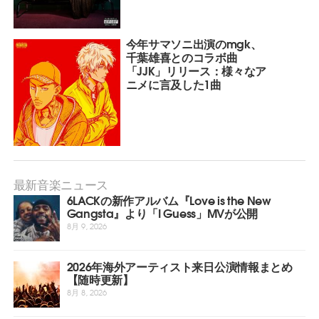
今年サマソニ出演のmgk、
千葉雄喜とのコラボ曲
「JJK」リリース：様々なア
ニメに言及した1曲
最新音楽ニュース
6LACKの新作アルバム『Love is the New
Gangsta』より「I Guess」MVが公開
8月 9, 2026
2026年海外アーティスト来日公演情報まとめ
【随時更新】
8月 8, 2026