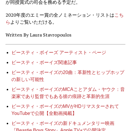
が同授賞式の司会を務める予定だ。
2020年度のエミー賞の全ノミネーション・リストは
こち
ら
よりご覧いただける。
Written By Laura Stavropoulos
ビースティ・ボイーズ アーティスト・ページ
ビースティ・ボーイズ関連記事
ビースティ・ボーイズの20曲：革新性とヒップホップ
の新しい可能性
ビースティ・ボーイズのMCAことアダム・ヤウク：音
楽家であり監督でもある彼の痕跡と革新的生涯
ビースティ・ボーイズのMVがHDリマスターされて
YouTubeで公開【全動画掲載】
ビースティ・ボーイズの新ドキュメンタリー映画
『Beastie Boys Story』Apple TV+で公開決定