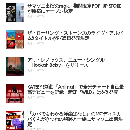
サマソニ出演のmgk、期間限定POP-UP STORE
が原宿にオープン決定
8月 6, 2026
ザ・ローリング・ストーンズのライヴ・アルバ
ム8タイトルが9/25日発売決定
8月 6, 2026
アリ・レノックス、ニュー・シングル
「Hookah Baby」をリリース
8月 6, 2026
KATSEYE新曲「Animal」で全米チャート自己最
高デビューを記録。新EP『WILD』は8/8 発売
8月 5, 2026
『カバでもわかる洋楽ばなし』のMCディスカ
バくんがきつねの淡路と一緒にサマソニ出演決
定
8月 5, 2026