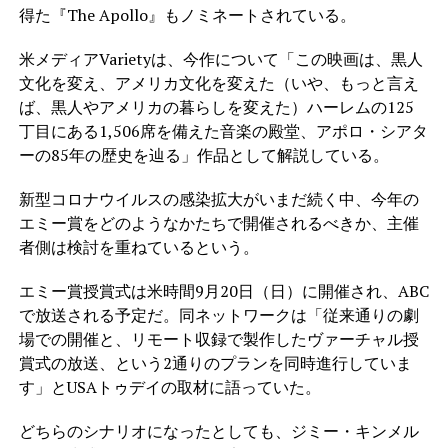
得た『The Apollo』もノミネートされている。
米メディアVarietyは、今作について「この映画は、黒人
文化を変え、アメリカ文化を変えた（いや、もっと言え
ば、黒人やアメリカの暮らしを変えた）ハーレムの125
丁目にある1,506席を備えた音楽の殿堂、アポロ・シアタ
ーの85年の歴史を辿る」作品として解説している。
新型コロナウイルスの感染拡大がいまだ続く中、今年の
エミー賞をどのようなかたちで開催されるべきか、主催
者側は検討を重ねているという。
エミー賞授賞式は米時間9月20日（日）に開催され、ABC
で放送される予定だ。同ネットワークは「従来通りの劇
場での開催と、リモート収録で製作したヴァーチャル授
賞式の放送、という2通りのプランを同時進行していま
す」とUSAトゥデイの取材に語っていた。
どちらのシナリオになったとしても、ジミー・キンメル