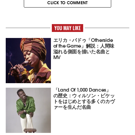
CLICK TO COMMENT
YOU MAY LIKE
エリカ・バドゥ「Otherside
of the Game」解説：人間味
溢れる側面を描いた名曲と
MV
「Land Of 1,000 Dances」
の歴史：ウィルソン・ピケッ
トをはじめとする多くのカヴ
ァーを生んだ名曲