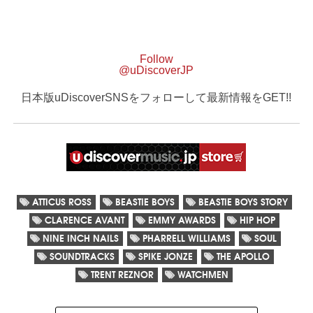
Follow
@uDiscoverJP
日本版uDiscoverSNSをフォローして最新情報をGET!!
ATTICUS ROSS
BEASTIE BOYS
BEASTIE BOYS STORY
CLARENCE AVANT
EMMY AWARDS
HIP HOP
NINE INCH NAILS
PHARRELL WILLIAMS
SOUL
SOUNDTRACKS
SPIKE JONZE
THE APOLLO
TRENT REZNOR
WATCHMEN