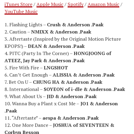
iTunes Store
/
Apple Music
/
Spotify
/
Amazon Music
/
YouTube Music
1. Flashing Lights –
Crush & Anderson .Paak
2. Caution –
NMIXX & Anderson .Paak
3. Aftertaste (Inspired by the Original Motion Picture
KPOPS!) –
DEAN & Anderson .Paak
4. PITC (Party In The Corner) –
HONGJOONG of
ATEEZ, Jay Park & Anderson .Paak
5. Fire With Fire –
LNGSHOT
6. Can’t Get Enough –
ALISSIA & Anderson .Paak
7. Bet On U –
CHUNG HA & Anderson .Paak
8. International –
SOYEON of i-dle & Anderson .Paak
9. What About Us –
JID & Anderson .Paak
10. Wanna Buy a Plant x Cost Me –
JO1 & Anderson
.Paak
11. “Aftertaste” –
aespa & Anderson .Paak
12. One More Dance –
JOSHUA of SEVENTEEN &
Corbyn Besson