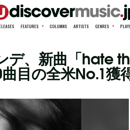
ELEASES
FEATURES
COLUMNS
ARTISTS
GENRES
PLAY
、新曲「hate th
0曲目の全米No.1獲