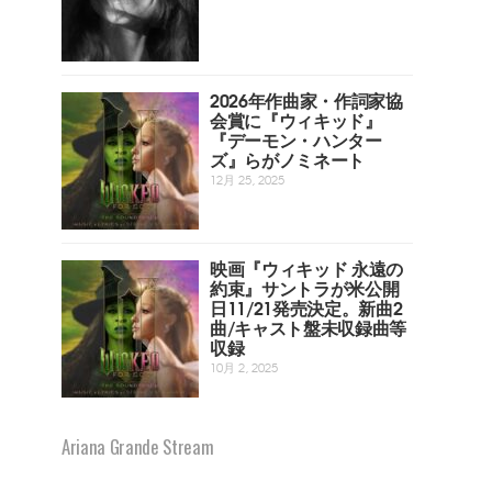
2026年作曲家・作詞家協
会賞に『ウィキッド』
『デーモン・ハンター
ズ』らがノミネート
12月 25, 2025
映画『ウィキッド 永遠の
約束』サントラが米公開
日11/21発売決定。新曲2
曲/キャスト盤未収録曲等
収録
10月 2, 2025
Ariana Grande Stream