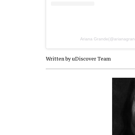
Ariana Grande(@arian
Written by uDiscover Team