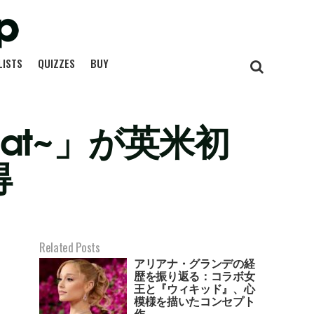
LISTS
QUIZZES
BUY
at~」が英米初
得
Related Posts
アリアナ・グランデの経
歴を振り返る：コラボ女
王と『ウィキッド』、心
模様を描いたコンセプト
作