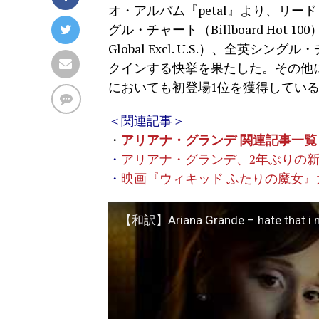
オ・アルバム『petal』より、リード・シング
グル・チャート（Billboard Hot 
Global Excl. U.S.）、全英シングル
クインする快挙を果たした。その他に
においても初登場1位を獲得してい
＜関連記事＞
・
アリアナ・グランデ 関連記事一覧
・
アリアナ・グランデ、2年ぶりの新作ア
・
映画『ウィキッド ふたりの魔女
【和訳】Ariana Grande – hate that