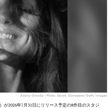
Ariana Grande - Photo: Kevork Djansezian/Getty Images
nde）が2026年7月31日にリリース予定の8作目のスタジ