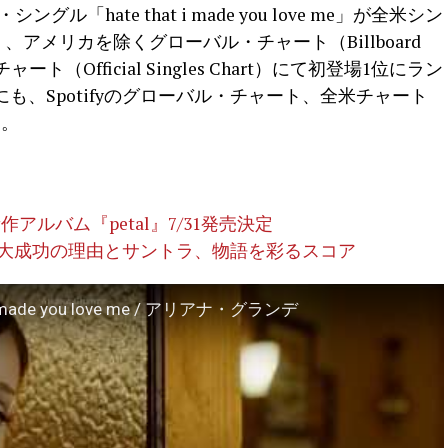
ル「hate that i made you love me」が全米シン
100）、アメリカを除くグローバル・チャート（Billboard
・チャート（Official Singles Chart）にて初登場1位にラン
も、Spotifyのグローバル・チャート、全米チャート
る。
ルバム『petal』7/31発売決定
』大成功の理由とサントラ、物語を彩るスコア
 i made you love me / アリアナ・グランデ