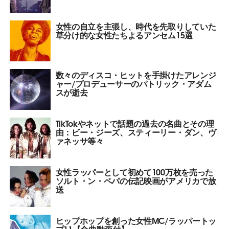
女性の自立を主張し、時代を先取りしていた
草分け的な女性たちよるアンセム15選
数々のディスコ・ヒットを手掛けたアレンジ
ャー/プロデューサーのパトリック・アダム
スが逝去
TikTokやネットで話題の過去の名曲とその理
由：ビー・ジーズ、スティーリー・ダン、ヴ
ァネッサ等々
女性ラッパーとして初めて100万枚を売った
ソルト・ン・ペパの伝記映画がアメリカで放
送
ヒップホップを創った女性MC/ラッパートッ
プ11【全曲動画付】