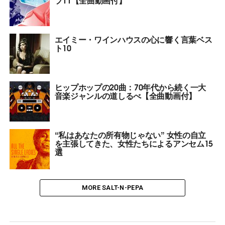
エイミー・ワインハウスの心に響く言葉ベス
ト10
ヒップホップの20曲：70年代から続く一大
音楽ジャンルの道しるべ【全曲動画付】
“私はあなたの所有物じゃない” 女性の自立
を主張してきた、女性たちによるアンセム15
選
MORE SALT-N-PEPA