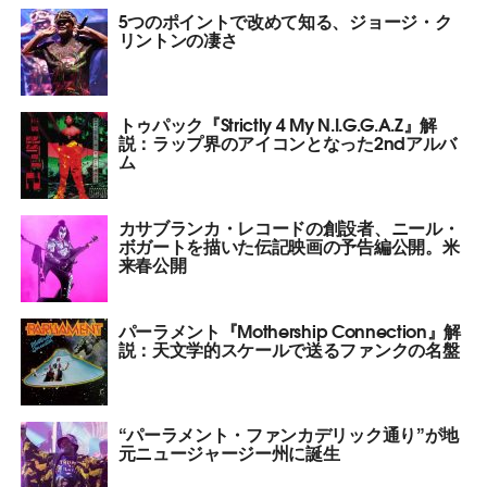
5つのポイントで改めて知る、ジョージ・ク
リントンの凄さ
トゥパック『Strictly 4 My N.I.G.G.A.Z』解
説：ラップ界のアイコンとなった2ndアルバ
ム
カサブランカ・レコードの創設者、ニール・
ボガートを描いた伝記映画の予告編公開。米
来春公開
パーラメント『Mothership Connection』解
説：天文学的スケールで送るファンクの名盤
“パーラメント・ファンカデリック通り”が地
元ニュージャージー州に誕生