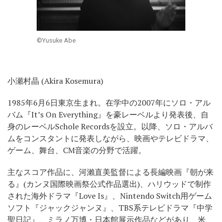
©Yusuke Abe
小瀬村晶 (Akira Kosemura)
1985年6月6日東京生まれ。在学中の2007年にソロ・アル
バム『It’s On Everything』を豪レーベルより発表後、自
身のレーベルSchole Recordsを設立。以降、ソロ・アルバ
ムをコンスタントに発表しながら、映画やテレビドラマ、
ゲーム、舞台、CM音楽の分野で活躍。
主なスコア作品に、河瀨直美監督による長編映画『朝が来
る』(カンヌ国際映画祭公式作品選出)、ハリウッドで制作
された海外ドラマ『Love Is』、Nintendo Switch用ゲーム
ソフト『ジャックジャンヌ』、TBS系テレビドラマ『中学
聖日記』、ミラノ万博・日本館展示作品などがあり、米