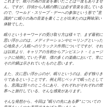
これまで、眠りの為の音楽を書いたことは一度もありませ
ん。ですが、日頃から入眠の際には必ず音楽を流している
ので、ワールド・スリープ・デーへの参加という形で “意
識的” に眠りの為の音楽を書くことが出来たのは興味深い
体験でした。
眠りというキーワードの受け取り方は様々で、まず最初に
思い浮かぶのは、メディテーションやヒーリングといった
心地良さ／入眠へのリラックス作用についてですが、それ
は以前より、キャリアの当初からアンビエント・ミュージ
ックに傾倒していた手前、僕の多くの楽曲において、常に
その片鱗は示されていたものと思います。
また、次に思い浮かぶのが、眠りというのは、必ず独りき
りであるということです。例え同じベッドで眠ったとして
も、意識は別々のところにあり、それぞれがそれぞれの世
界へと旅行している、そんな感覚があります。
そんな発想から、今回は “眠りの先にある夢” についての
音楽をいくつか表現できればと思いました。