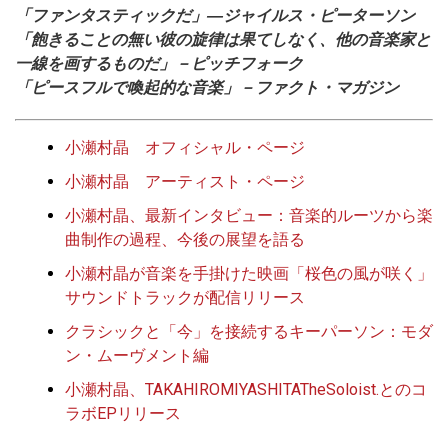
「ファンタスティックだ」―ジャイルス・ピーターソン
「飽きることの無い彼の旋律は果てしなく、他の音楽家と
一線を画するものだ」－ピッチフォーク
「ピースフルで喚起的な音楽」－ファクト・マガジン
小瀬村晶 オフィシャル・ページ
小瀬村晶 アーティスト・ページ
小瀬村晶、最新インタビュー：音楽的ルーツから楽
曲制作の過程、今後の展望を語る
小瀬村晶が音楽を手掛けた映画「桜色の風が咲く」
サウンドトラックが配信リリース
クラシックと「今」を接続するキーパーソン：モダ
ン・ムーヴメント編
小瀬村晶、TAKAHIROMIYASHITATheSoloist.とのコ
ラボEPリリース