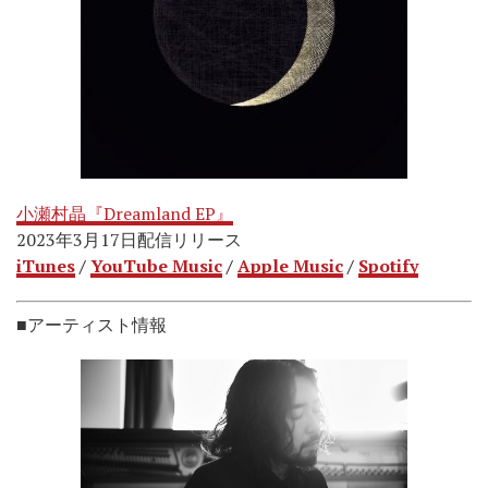
小瀬村晶『Dreamland EP』
2023年3月17日配信リリース
iTunes
/
YouTube Music
/
Apple Music
/
Spotify
■アーティスト情報