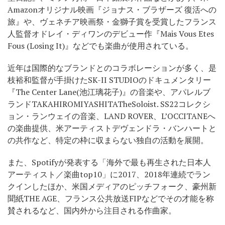
Amazonオリジナル映画『ジョナス・ブラザーズ 復活への
旅』や、ヴェネチア映画祭・金獅子賞を受賞したフランス
人監督オドレイ・ディワンのデビュー作『Mais Vous Etes
Fous (Losing It)』などでも楽曲が使用されている。
近年は国際的なブランドとのコラボレーションが多く、是
枝裕和監督が手掛けたSK-II STUDIOのドキュメンタリー
『The Center Lane(池江璃花子)』の音楽や、アパレルブ
ランドTAKAHIROMIYASHITATheSoloist. SS22コレクシ
ョン・ランウェイの音楽、LAND ROVER、L’OCCITANEへ
の楽曲提供、米アーティストデヴェンドラ・バンハートと
の共作など、特定の枠に収まらない独自の活動を展開。
また、Spotifyが発表する「海外で最も再生された日本人
アーティスト／楽曲top10」に2017、2018年連続でラン
クインしたほか、米国メディアのピッチフォーク、豪州新
聞紙THE AGE、フランス公共放送FIPなどでその才能を称
賛されるなど、国内外から注目される作曲家。