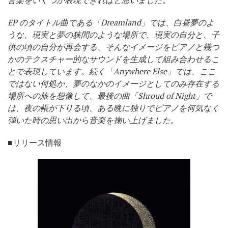
EP
のタイトル曲である「Dreamland」では、白昼夢のよ
うな、現実と夢の狭間のような場所で、現実の自分と、子
供の頃の自分が再会する、そんなイメージをピアノと幾つ
かのテクスチャー的なサウンドを生成して組み合わせるこ
とで表現しています。続く「Anywhere Else」では、ここ
ではない何処か、夢のなかのイメージとしてのみ存在する
場所への旅を想像して、最後の曲「Shroud of Night」で
は、夜の帳が下りる頃、ある晩に独りでピアノを何気なく
弾いた時の思い出から音楽を掬い上げました。
■リリース情報