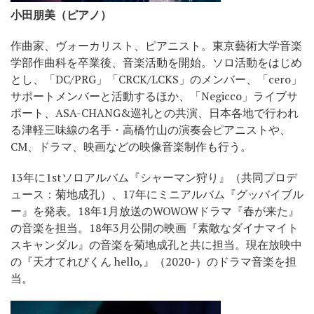
小田朋美（ピアノ）
作曲家、ヴォーカリスト、ピアニスト。東京藝術大学音楽
学部作曲科を卒業後、音楽活動を開始。ソロ活動をはじめ
とし、「DC/PRG」「CRCK/LCKS」のメンバー、「cero」
サポートメンバーと活動するほか、「Negicco」ライブサ
ポート、ASA-CHANG&巡礼との共演、日本各地で行われ
る津軽三味線の名手・高橋竹山の演奏会ピアニストや、
CM、ドラマ、映画などの映像音楽制作も行う。
13年に1stソロアルバム『シャーマン狩り』（共同プロデ
ュース：菊地成孔）、17年にミニアルバム『グッバイブル
ー』を発表。18年1月放送のWOWOWドラマ『春が来た』
の音楽を担当。18年3月公開の映画『素敵なダイナマイト
スキャンダル』の音楽を菊地成孔と共に担当。現在放映中
の『天才てれびくん hello,』（2020-）のドラマ音楽を担
当。