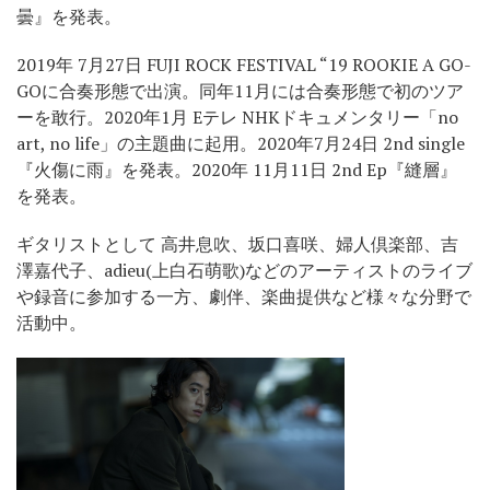
曇』を発表。
2019年 7月27日 FUJI ROCK FESTIVAL “19 ROOKIE A GO-
GOに合奏形態で出演。同年11月には合奏形態で初のツア
ーを敢行。2020年1月 Eテレ NHKドキュメンタリー「no
art, no life」の主題曲に起用。2020年7月24日 2nd single
『火傷に雨』を発表。2020年 11月11日 2nd Ep『縫層』
を発表。
ギタリストとして 高井息吹、坂口喜咲、婦人倶楽部、吉
澤嘉代子、adieu(上白石萌歌)などのアーティストのライブ
や録音に参加する一方、劇伴、楽曲提供など様々な分野で
活動中。