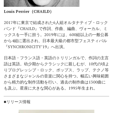
Louis Perrier（CHAILD）
2017年に東京で結成された6人組オルタナティブ・ロック
バンド『CHAILD』で作詞、作曲、編曲、ヴォーカル、ミ
ックスを一手に担う。2019年には、600組以上の一般公募
から4組に選出され、日本最大級の都市型フェスティバル
『SYNCHRONICITY’19』へ出演。
日本語・フランス語・英語のトリリンガルで、作詞の主言
語は英語。幼少期からクラシックに親しむが、10代の頃よ
りプログレッシブ・ロック、ポップス、ラップ、テクノ等
さまざまなジャンルの音楽に関心を持つ。幅広い興味範囲
から精力的な制作活動を行い、過去の制作曲は1300曲に
も及ぶ。星座に大きな関心がある。1995年生まれ。
■リリース情報