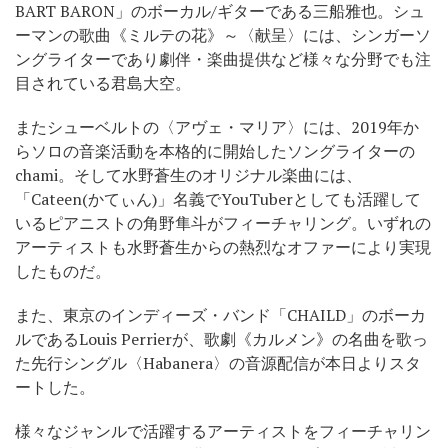
BART BARON」のボーカル/ギターである三船雅也。シュ
ーマンの歌曲《ミルテの花》～〈献呈〉には、シンガーソ
ングライターであり劇伴・楽曲提供など様々な分野でも注
目されている君島大空。
またシューベルトの〈アヴェ・マリア〉には、2019年か
らソロの音楽活動を本格的に開始したソングライターの
chami。そして水野蒼生のオリジナル楽曲には、
「Cateen(かてぃん)」名義でYouTuberとしても活躍して
いるピアニストの角野隼斗がフィーチャリング。いずれの
アーティストも水野蒼生からの熱烈なオファーにより実現
したものだ。
また、東京のインディーズ・バンド「CHAILD」のボーカ
ルであるLouis Perrierが、歌劇《カルメン》の名曲を歌っ
た先行シングル〈Habanera〉の音源配信が本日よりスタ
ートした。
様々なジャンルで活躍するアーティストをフィーチャリン