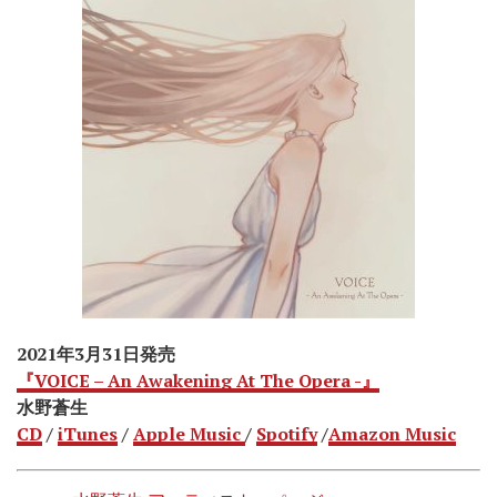
2021年3月31日発売
『VOICE – An Awakening At The Opera -』
水野蒼生
CD
/
iTunes
/
Apple Music
/
Spotify
/
Amazon Music