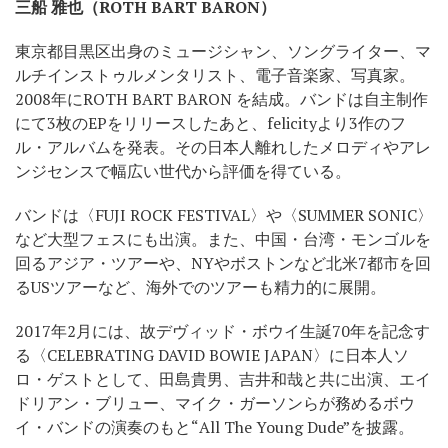
三船 雅也（ROTH BART BARON）
東京都目黒区出身のミュージシャン、ソングライター、マ
ルチインストゥルメンタリスト、電子音楽家、写真家。
2008年にROTH BART BARON を結成。バンドは自主制作
にて3枚のEPをリリースしたあと、felicityより3作のフ
ル・アルバムを発表。その日本人離れしたメロディやアレ
ンジセンスで幅広い世代から評価を得ている。
バンドは〈FUJI ROCK FESTIVAL〉や〈SUMMER SONIC〉
など大型フェスにも出演。また、中国・台湾・モンゴルを
回るアジア・ツアーや、NYやボストンなど北米7都市を回
るUSツアーなど、海外でのツアーも精力的に展開。
2017年2月には、故デヴィッド・ボウイ生誕70年を記念す
る〈CELEBRATING DAVID BOWIE JAPAN〉に日本人ソ
ロ・ゲストとして、田島貴男、吉井和哉と共に出演、エイ
ドリアン・ブリュー、マイク・ガーソンらが務めるボウ
イ・バンドの演奏のもと“All The Young Dude”を披露。