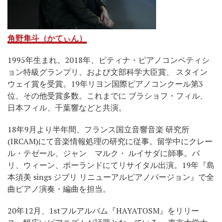
角野隼斗（かてぃん）
1995年生まれ。2018年、ピティナ・ピアノコンペティシ
ョン特級グランプリ、および文部科学大臣賞、 スタイン
ウェイ賞を受賞。19年リヨン国際ピアノコンクール第3
位、その他受賞多数。これまでに ブラショフ・フィル、
日本フィル、千葉響などと共演。
18年9月より半年間、フランス国立音響音楽 研究所
(IRCAM)にて音楽情報処理の研究に従事。留学中にクレー
ル・テゼール、ジャン゠マルク・ ルイサダに師事。パ
リ、ウィーン、ポーランドにてリサイタル出演。19年『島
本須美 sings ジブリ リニューアルピアノバージョン』で全
曲ピアノ演奏・編曲を担当。
20年12月、1stフルアルバム『HAYATOSM』をリリー