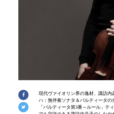
現代ヴァイオリン界の逸材、諏訪内晶
ハ：無伴奏ソナタ＆パルティータの
「パルティータ第3番～ルール」テ
でも定評のある諏訪内晶子のしなや