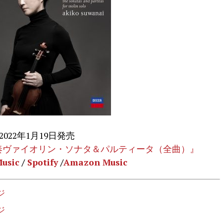
2022年1月19日発売
伴奏ヴァイオリン・ソナタ＆パルティータ（全曲）』
usic
/
Spotify
/
Amazon Music
ジ
ジ