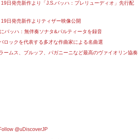
19日発売新作より「J.S.バッハ：プレリューディオ」先行配
19日発売新作よりティザー映像公開
遂にバッハ：無伴奏ソナタ&パルティータを録音
：バロックを代表する多才な作曲家による名曲選
ブラームス、ブルッフ、パガニーニなど最高のヴァイオリン協奏
Follow @uDiscoverJP