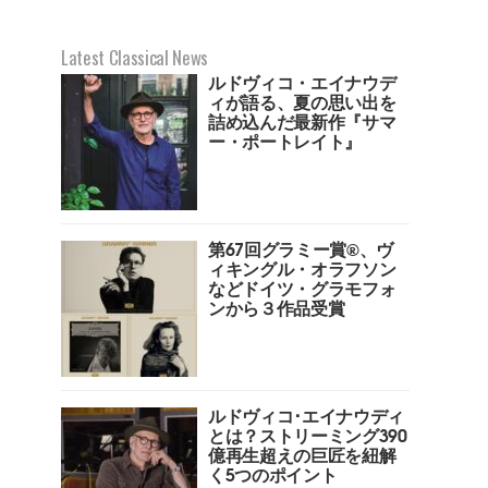
Latest Classical News
ルドヴィコ・エイナウデ
ィが語る、夏の思い出を
詰め込んだ最新作『サマ
ー・ポートレイト』
第67回グラミー賞︎®️、ヴ
ィキングル・オラフソン
などドイツ・グラモフォ
ンから３作品受賞
ルドヴィコ･エイナウディ
とは？ストリーミング390
億再生超えの巨匠を紐解
く5つのポイント