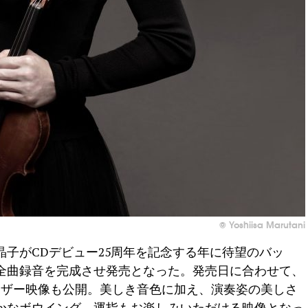
© Yoshiisa Marutani
子がCDデビュー25周年を記念する年に待望のバッ
全曲録音を完成させ発売となった。発売日に合わせて、
ィザー映像も公開。美しき音色に加え、演奏姿の美しさ
かなボウイング、運指もお楽しみいただける映像となっ