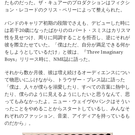
たものだった。ザ・キュアーのプロダクションはフィクシ
ョン・レコードのクリス・ペリーによって整えられた。
バンドのキャリア初期の段階でさえも、デビューした時に
は若干20歳になったばかりのロバート・スミスはカリスマ
性を見せつけ、周りに同調することを拒否し、逆にそれが
彼を際立たせていた。「僕はただ、自分が満足できる何か
をしようとしているだけ」と彼は、『Three Imaginary
Boys』リリース時に、NME誌に語った。
それから数か月後、彼は増え続けるオーディエンスについ
て物思いにふけながら、トラウザー・プレス誌に語った
「僕は、人々が僕らを溺愛したり、すべての言葉に熱中し
たり、僕らのように見えるようにしたいと思うなんて、思
ってもみなかったよ。ニュー・ウェイヴやパンクはそうい
ったことをやめることからスタートしているし、みんなそ
れぞれのファッション、音楽、アイディアを持っているも
のだから」。