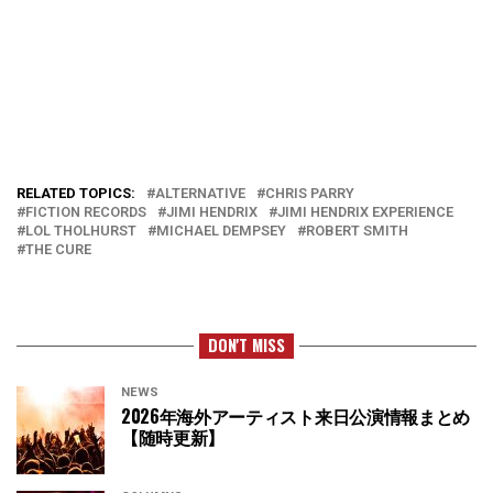
RELATED TOPICS:
ALTERNATIVE
CHRIS PARRY
FICTION RECORDS
JIMI HENDRIX
JIMI HENDRIX EXPERIENCE
LOL THOLHURST
MICHAEL DEMPSEY
ROBERT SMITH
THE CURE
DON'T MISS
NEWS
2026年海外アーティスト来日公演情報まとめ
【随時更新】