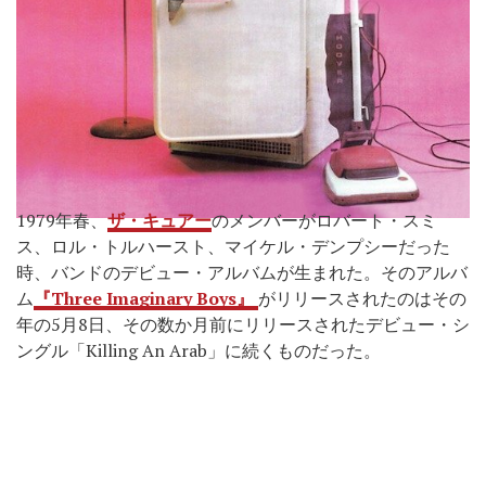
1979年春、
ザ・キュアー
のメンバーがロバート・スミ
ス、ロル・トルハースト、マイケル・デンプシーだった
時、バンドのデビュー・アルバムが生まれた。そのアルバ
ム
『Three Imaginary Boys』
がリリースされたのはその
年の5月8日、その数か月前にリリースされたデビュー・シ
ングル「Killing An Arab」に続くものだった。