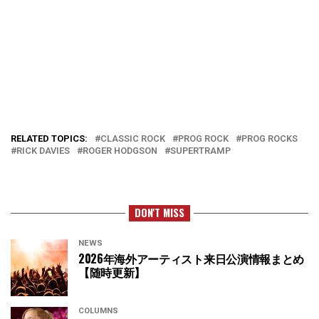
RELATED TOPICS:
CLASSIC ROCK
PROG ROCK
PROG ROCKS
RICK DAVIES
ROGER HODGSON
SUPERTRAMP
DON'T MISS
NEWS
2026年海外アーティスト来日公演情報まとめ
【随時更新】
COLUMNS