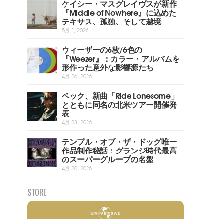
ケイシー・マスグレイヴスが新作
『Middle of Nowhere』に込めた
テキサス、孤独、そして越境
5月 1, 2026
ウィーザーの6枚/6色の
『Weezer』：カラー・アルバムを
形作った意外な影響源たち
4月 26, 2026
ベック、新曲「Ride Lonesome」
とともに同名の北米ツアー開催発
表
4月 23, 2026
テンプル・オブ・ザ・ドッグ唯一
作品制作秘話：グランジ時代最高
のスーパーグループの名盤
4月 20, 2026
STORE