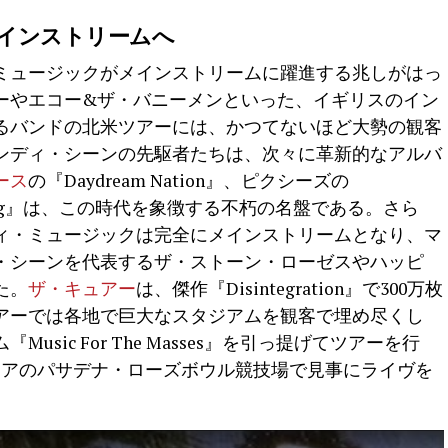
インストリームへ
・ミュージックがメインストリームに躍進する兆しがはっ
ーやエコー&ザ・バニーメンといった、イギリスのイン
るバンドの北米ツアーには、かつてないほど大勢の観客
ンディ・シーンの先駆者たちは、次々に革新的なアルバ
ース
の『Daydream Nation』、ピクシーズの
.の『Bug』は、この時代を象徴する不朽の名盤である。さら
ディ・ミュージックは完全にメインストリームとなり、マ
・シーンを代表するザ・ストーン・ローゼスやハッピ
た。
ザ・キュアー
は、傑作『Disintegration』で300万枚
アーでは各地で巨大なスタジアムを観客で埋め尽くし
sic For The Masses』を引っ提げてツアーを行
ニアのパサデナ・ローズボウル競技場で見事にライヴを