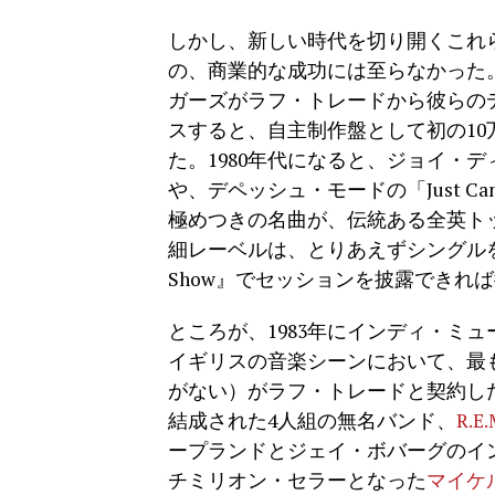
しかし、新しい時代を切り開くこれ
の、商業的な成功には至らなかった。
ガーズがラフ・トレードから彼らのデビュー
スすると、自主制作盤として初の1
た。1980年代になると、ジョイ・ディヴィジ
や、デペッシュ・モードの「Just Can
極めつきの名曲が、伝統ある全英ト
細レーベルは、とりあえずシングルを1曲
Show』でセッションを披露できれ
ところが、1983年にインディ・ミ
イギリスの音楽シーンにおいて、最
がない）がラフ・トレードと契約し
結成された4人組の無名バンド、
R.E.
ープランドとジェイ・ボバーグのインデ
チミリオン・セラーとなった
マイケ