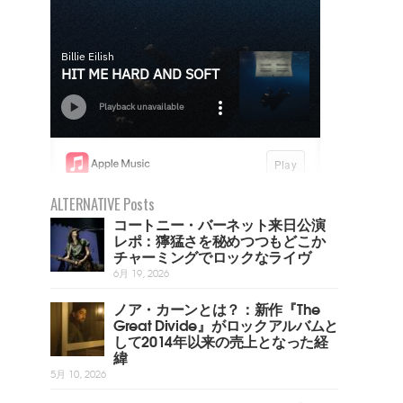
ALTERNATIVE Posts
コートニー・バーネット来日公演
レポ：獰猛さを秘めつつもどこか
チャーミングでロックなライヴ
6月 19, 2026
ノア・カーンとは？：新作『The
Great Divide』がロックアルバムと
して2014年以来の売上となった経
緯
5月 10, 2026