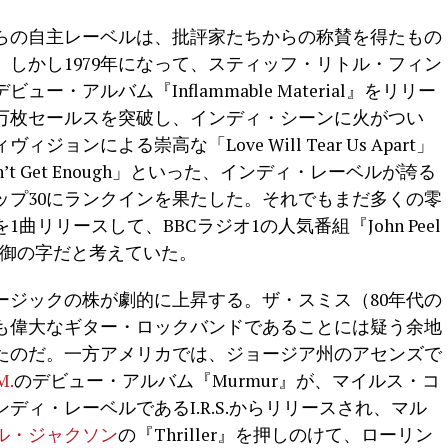
らの自主レーベルは、批評家たちからの称賛を得たもの
しかし1979年になって、スティッフ・リトル・フィン
・アルバム『Inflammable Material』をリリー
0万枚セールスを突破し、インディ・シーンに火がつい
ョンによる崇高な「Love Will Tear Us Apart」
’t Get Enough」といった、インディ・レーベルが誇る
ップ30にランクインを果たした。それでもまだ多くの零
リリースして、BBCラジオ1の人気番組『John Peel
ば御の字だと考えていた。
ュージックの株が劇的に上昇する。ザ・スミス（80年代の
も偉大なギター・ロックバンドであることには疑う余地
たのだ。一方アメリカでは、ジョージア州のアセンズで
M.
のデビュー・アルバム『Murmur』が、マイルス・コ
ィ・レーベルであるI.R.S.からリリースされ、マル
ル・ジャクソン
の『Thriller』を押しのけて、ローリン