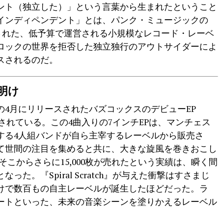
ント（独立した）」という言葉から生まれたということ
インディペンデント」とは、パンク・ミュージックの
発された、低予算で運営される小規模なレコード・レーベ
ロックの世界を拒否した独立独行のアウトサイダーによ
スされるのだ。
明け
年の4月にリリースされたバズコックスのデビューEP
まったとされている。この4曲入りの7インチEPは、マンチェス
する4人組バンドが自ら主宰するレーベルから販売さ
て世間の注目を集めると共に、大きな旋風を巻きおこし
、そこからさらに15,000枚が売れたという実績は、瞬く間
た。『Spiral Scratch』が与えた衝撃はすさまじ
だけで数百もの自主レーベルが誕生したほどだった。ラ
ートといった、未来の音楽シーンを塗りかえるレーベル