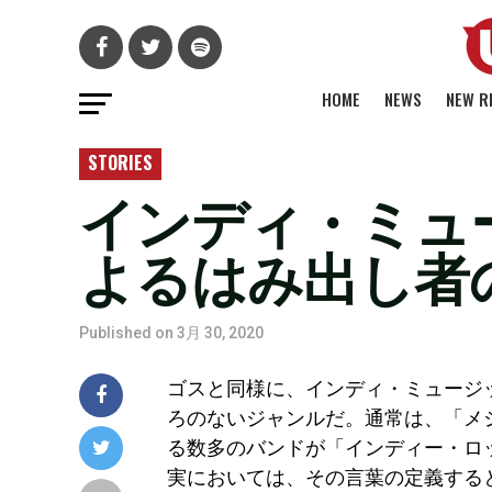
HOME
NEWS
NEW R
STORIES
インディ・ミュ
よるはみ出し者
Published on
3月 30, 2020
ゴスと同様に、インディ・ミュージ
ろのないジャンルだ。通常は、「メ
る数多のバンドが「インディー・ロ
実においては、その言葉の定義する