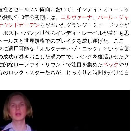
造性とセールスの両面において、インディ・ミュージッ
激動の10年の初期には、
ニルヴァーナ
、
パール・ジャ
サウンドガーデン
らが率いたグランジ・ミュージックが
、ポスト・パンク世代のインディ・レーベルが夢にも思
セールスと世界規模でのブレイクを成し遂げた。ここ
クに適用可能な「オルタナティヴ・ロック」という言葉
の成功が巻きおこした渦の中で、パンクを復活させたグ
験的なローファイ・サウンドで注目を集めた
ベック
やリ
カのロック・スターたちが、じっくりと時間をかけて自