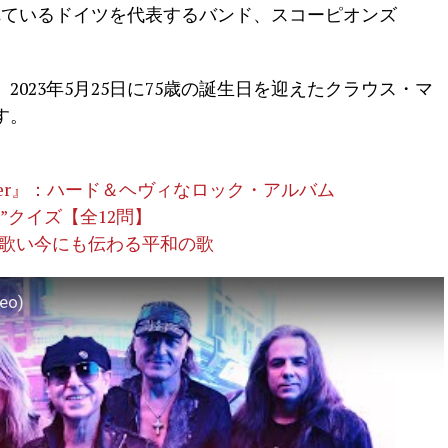
れているドイツを代表するバンド、スコーピオンズ
023年5月25日に75歳の誕生日を迎えたクラウス・マ
す。
iever』：ハード＆ヘヴィなロック・アルバム
”クイズ【全12問】
革の風”を歌い今にも伝わる平和の歌
deo)