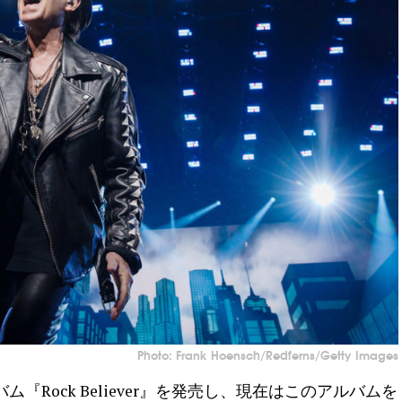
Photo: Frank Hoensch/Redferns/Getty Images
バム『Rock Believer』を発売し、現在はこのアルバムを