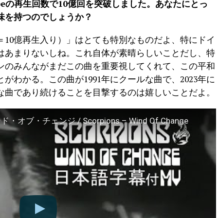
ouTubeの再生回数で10億回を突破しました。あなたにとっ
味を持つのでしょうか？
＝10億再生入り）」はとても特別なものだよ、特にドイ
とはあまりないしね。これ自体が素晴らしいことだし、特
ンのみんながまだこの曲を重要視してくれて、この平和
わかる。この曲が1991年にクールな曲で、2023年に
ルな曲であり続けることを目撃するのは嬉しいことだよ。
・チェンジ / Scorpions – Wind Of Change