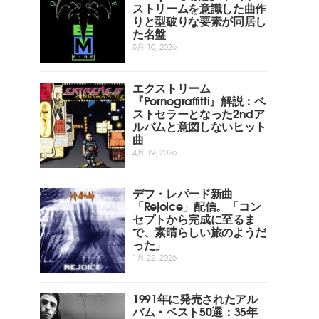
ストリームを意識した曲作
りと型破りな要素が同居し
た名盤
5月 10, 2026
エクストリーム
『Pornograffitti』解説：ベ
ストセラーとなった2ndア
ルバムと意図しないヒット
曲
4月 19, 2026
デフ・レパード新曲
「Rejoice」配信。「コン
セプトから完成に至るま
で、素晴らしい旅のようだ
った」
1月 22, 2026
1991年に発売されたアル
バム・ベスト50選：35年