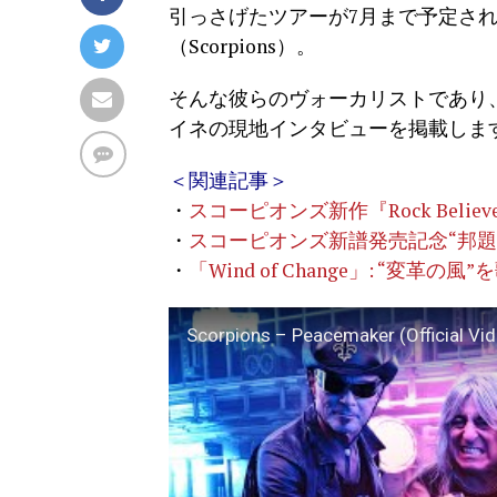
引っさげたツアーが7月まで予定さ
（Scorpions）。
そんな彼らのヴォーカリストであり、2
イネの現地インタビューを掲載しま
＜関連記事＞
・
スコーピオンズ新作『Rock Bel
・
スコーピオンズ新譜発売記念“邦題
・
「Wind of Change」: “変
Scorpions – Peacemaker (Official Vi