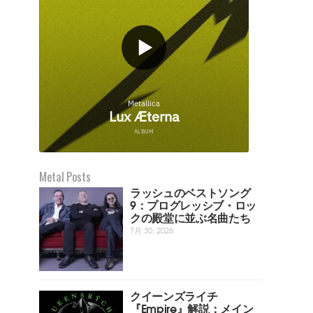
Metal Posts
ラッシュのベストソング
9：プログレッシブ・ロッ
クの殿堂に並ぶ名曲たち
7月 30, 2026
クイーンズライチ
『Empire』解説：メイン