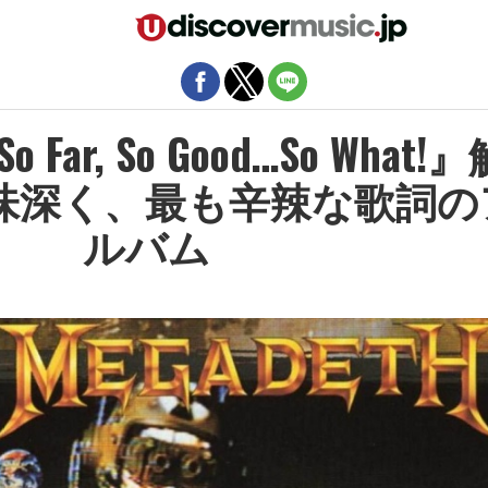
モバイルバージョンを終了
ar, So Good…So What!』
味深く、最も辛辣な歌詞の
ルバム