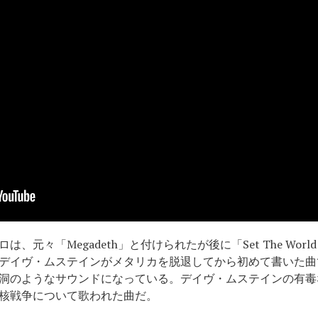
元々「Megadeth」と付けられたが後に「Set The World 
デイヴ・ムステインがメタリカを脱退してから初めて書いた曲
洞のようなサウンドになっている。デイヴ・ムステインの有毒
核戦争について歌われた曲だ。