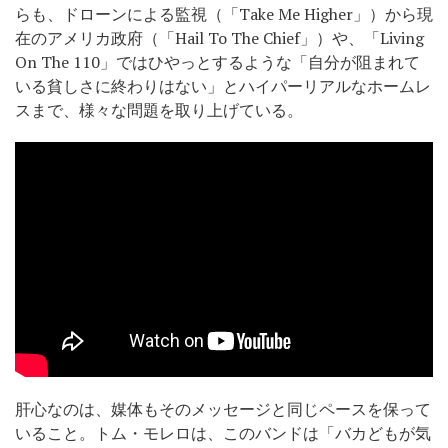
らも、ドローンによる監視（「Take Me Higher」）から現
在のアメリカ政府（「Hail To The Chief」）や、「Living
On The 110」ではひやっとするような「自分が阻まれて
いる貧しさに終わりはない」とハイパーリアルなホームレ
スまで、様々な問題を取り上げている。
肝心なのは、媒体もそのメッセージと同じペースを保って
いること。トム・モレロは、このバンドは「バカどもが気