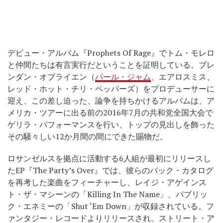
デビュー・アルバム『Prophets Of Rage』でトム・モレロ
と仲間たちは有言実行だということを証明している。ブレ
ンダン・オブライエン（
パール・ジャム
、エアロスミス、
レッド・ホット・チリ・ペッパーズ）をプロデューサーに
迎え、この差し迫った、論争を持ちかけるアルバムは、ア
メリカ・ツアーに出る前の2016年7月の共和党全国大会で
ゲリラ・パフォーマンスを行い、トップの見出しを飾った
その騒々しい12か月間の間にできた賜物だ。
ロサンゼルスを拠点に活動する6人組が最初にリリースし
たEP『The Party’s Over』では、彼らのバック・カタログ
を再考した楽曲をフィーチャーし、レイジ・アゲインス
ト・ザ・マシーンの「Killing In The Name」、パブリッ
ク・エネミーの「Shut ‘Em Down」が収録されている。フ
ァンタジー・レコードよりリリースされ、ストリート・ア