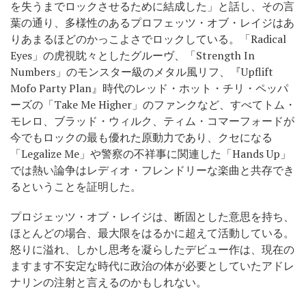
を失うまでロックさせるために結成した」と話し、その言
葉の通り、多様性のあるプロフェッツ・オブ・レイジはあ
りあまるほどのかっこよさでロックしている。「Radical
Eyes」の虎視眈々としたグルーヴ、「Strength In
Numbers」のモンスター級のメタル風リフ、『Upflift
Mofo Party Plan』時代のレッド・ホット・チリ・ペッパ
ーズの「Take Me Higher」のファンクなど、すべてトム・
モレロ、ブラッド・ウィルク、ティム・コマーフォードが
今でもロックの最も優れた原動力であり、クセになる
「Legalize Me」や警察の不祥事に関連した「Hands Up」
では熱い論争はレディオ・フレンドリーな楽曲と共存でき
るということを証明した。
プロジェッツ・オブ・レイジは、断固とした意思を持ち、
ほとんどの場合、最大限をはるかに超えて活動している。
怒りに溢れ、しかし思考を凝らしたデビュー作は、現在の
ますます不安定な時代に政治の体が必要としていたアドレ
ナリンの注射と言えるのかもしれない。