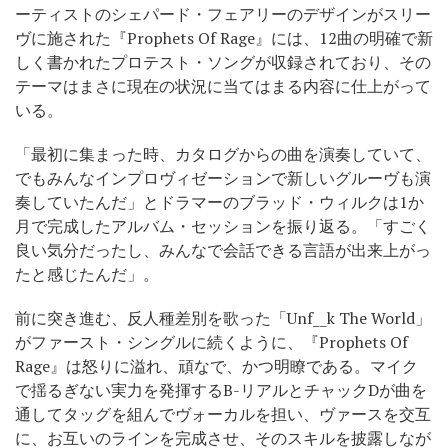
ーティストのシェパード・フェアリーのデザインがスリー
ヴに施された『Prophets Of Rage』には、12曲の明確で新
しく書かれたプロテスト・ソングが収録されており、その
テーマはまさに現在の状況に当てはまる内容に仕上がって
いる。
「最初に集まった時、カタログからの曲を演奏していて、
でもみんなインプロヴィゼーションで新しいグルーヴも演
奏していたんだ」とドラマーのブラッド・ウィルクは1か
月で完成したアルバム・セッションを振り返る。「すごく
良い気分だったし、みんなで会話できる言語が出来上がっ
たと感じたんだ」。
前に突き進む、反人種差別を歌った「Unf__k The World」
がファースト・シングルに続くように、『Prophets Of
Rage』は怒りに溢れ、頑なで、かつ明瞭である。マイク
で揺るぎない実力を発揮するB-リアルとチャックDが曲を
通してタッグを組んでヴォーカルを担い、ヴァースを交互
に、お互いのラインを完成させ、そのスキルを披露しなが